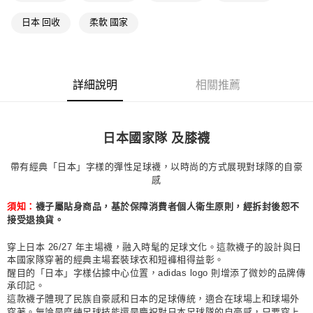
每筆NT$80，滿NT$1,500(含以上)免運費
日本 回收
柔軟 國家
付款後萊爾富取貨
每筆NT$80，滿NT$1,500(含以上)免運費
7-11取貨付款
詳細說明
相關推薦
每筆NT$80，滿NT$1,500(含以上)免運費
付款後7-11取貨
日本國家隊 及膝襪
每筆NT$80，滿NT$1,500(含以上)免運費
帶有經典「日本」字樣的彈性足球襪，以時尚的方式展現對球隊的自豪
宅配
感
每筆NT$80，滿NT$1,500(含以上)免運費
襪子屬貼身商品，基於保障消費者個人衛生原則，經拆封後恕不
須知：
付款後門市自取
接受退換貨。
每筆NT$80，滿NT$1,500(含以上)免運費
穿上日本 26/27 年主場襪，融入時髦的足球文化。這款襪子的設計與日
本國家隊穿著的經典主場套裝球衣和短褲相得益彰。
醒目的「日本」字樣佔據中心位置，adidas logo 則增添了微妙的品牌傳
承印記。
這款襪子體現了民族自豪感和日本的足球傳統，適合在球場上和球場外
穿著。無論是磨練足球技能還是慶祝對日本足球隊的自豪感，只要穿上