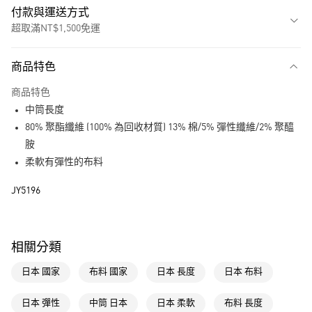
付款與運送方式
超取滿NT$1,500免運
付款方式
商品特色
信用卡一次付款
商品特色
超商取貨付款
中筒長度
LINE Pay
80% 聚酯纖維 (100% 為回收材質) 13% 棉/5% 彈性纖維/2% 聚醯
胺
街口支付
柔軟有彈性的布料
運送方式
JY5196
全家取貨付款
每筆NT$80，滿NT$1,500(含以上)免運費
相關分類
付款後全家取貨
日本 國家
布料 國家
日本 長度
日本 布料
每筆NT$80，滿NT$1,500(含以上)免運費
萊爾富取貨付款
日本 彈性
中筒 日本
日本 柔軟
布料 長度