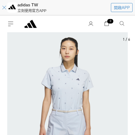
adidas TW
開啟APP
立刻使用官方APP
0
1
/
6