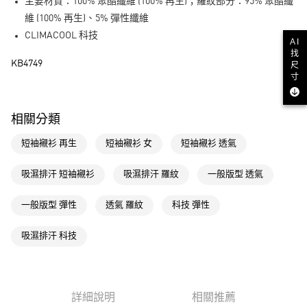
LINE Pay
主要材質：100% 聚酯纖維 (100% 再生)；羅紋部分：95% 聚酯纖
維 (100% 再生)、5% 彈性纖維
街口支付
CLIMACOOL 科技
AI
找
運送方式
KB4749
尺
寸
全家取貨付款
每筆NT$80，滿NT$1,500(含以上)免運費
相關分類
付款後全家取貨
短袖襯衫 再生
短袖襯衫 女
短袖襯衫 透氣
每筆NT$80，滿NT$1,500(含以上)免運費
萊爾富取貨付款
吸濕排汗 短袖襯衫
吸濕排汗 羅紋
一般版型 透氣
每筆NT$80，滿NT$1,500(含以上)免運費
一般版型 彈性
透氣 羅紋
科技 彈性
付款後萊爾富取貨
每筆NT$80，滿NT$1,500(含以上)免運費
吸濕排汗 科技
7-11取貨付款
每筆NT$80，滿NT$1,500(含以上)免運費
詳細說明
相關推薦
付款後7-11取貨