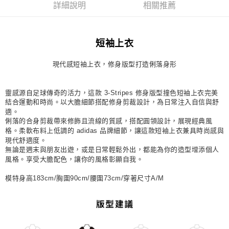
詳細說明
相關推薦
每筆NT$80，滿NT$1,500(含以上)免運費
宅配
短袖上衣
每筆NT$80，滿NT$1,500(含以上)免運費
付款後門市自取
現代感短袖上衣，修身版型打造俐落身形
每筆NT$80，滿NT$1,500(含以上)免運費
靈感源自足球傳奇的活力，這款 3-Stripes 修身版型撞色短袖上衣完美
結合運動和時尚。以大膽細節搭配修身剪裁設計，為日常注入自信與舒
適。
俐落的合身剪裁帶來修飾且流線的質感，搭配圓領設計，展現經典風
格。柔軟布料上低調的 adidas 品牌細節，讓這款短袖上衣兼具時尚感與
現代舒適度。
無論是週末與朋友出遊，或是日常輕鬆外出，都能為你的造型增添個人
風格。享受大膽配色，讓你的風格彰顯自我。
模特身高183cm/胸圍90cm/腰圍73cm/穿著尺寸A/M