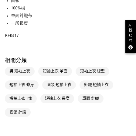
LINE Pay
圓領
100%棉
街口支付
單面針織布
一般長度
AI
運送方式
找
尺
KF0417
全家取貨付款
寸
每筆NT$80，滿NT$1,500(含以上)免運費
付款後全家取貨
相關分類
每筆NT$80，滿NT$1,500(含以上)免運費
男 短袖上衣
短袖上衣 單面
短袖上衣 版型
萊爾富取貨付款
每筆NT$80，滿NT$1,500(含以上)免運費
短袖上衣 修身
圓領 短袖上衣
針織 短袖上衣
付款後萊爾富取貨
短袖上衣 T恤
短袖上衣 長度
單面 針織
每筆NT$80，滿NT$1,500(含以上)免運費
圓領 針織
7-11取貨付款
每筆NT$80，滿NT$1,500(含以上)免運費
付款後7-11取貨