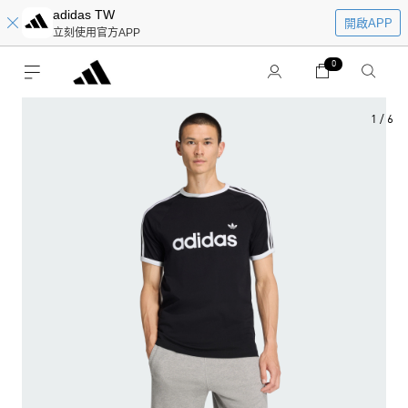
adidas TW
開啟APP
立刻使用官方APP
0
1
/
6