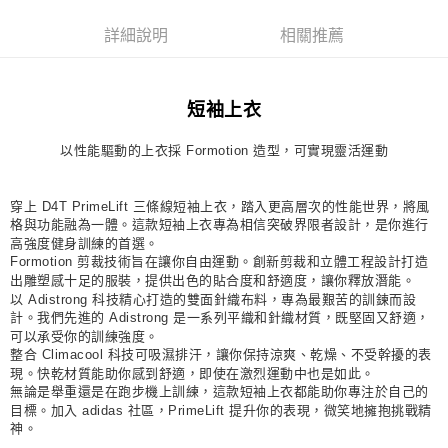
每筆NT$80，滿NT$1,500(含以上)免運費
詳細說明
相關推薦
宅配
每筆NT$80，滿NT$1,500(含以上)免運費
短袖上衣
付款後門市自取
每筆NT$80，滿NT$1,500(含以上)免運費
以性能驅動的上衣採 Formotion 造型，可實現靈活運動
穿上 D4T PrimeLift 三條線短袖上衣，踏入更高層次的性能世界，將風
格與功能融為一體。這款短袖上衣專為相信突破界限者設計，是你進行
高強度健身訓練的首選。
Formotion 剪裁技術旨在讓你自由運動。創新剪裁和立體工程設計打造
出雕塑感十足的服裝，提供出色的貼合度和舒適度，讓你釋放潛能。
以 Adistrong 科技精心打造的雙面針織布料，專為最艱苦的訓鍊而設
計。我們先進的 Adistrong 是一系列平織和針織材質，既堅固又舒適，
可以承受你的訓練強度。
整合 Climacool 科技可吸濕排汗，讓你保持涼爽、乾燥、不受幹擾的表
現。快乾材質能助你感到舒適，即使在激烈運動中也是如此。
無論是舉重還是在跑步機上訓練，這款短袖上衣都能助你專注於自己的
目標。加入 adidas 社區，PrimeLift 提升你的表現，微笑地擁抱挑戰精
神。