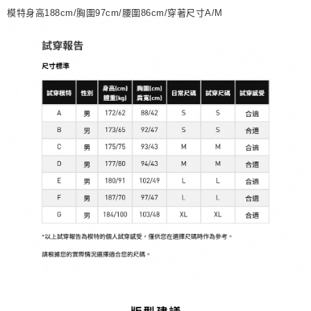
模特身高188cm/胸圍97cm/腰圍86cm/穿著尺寸A/M