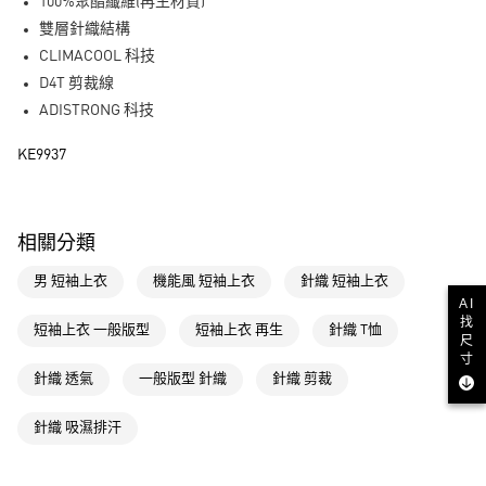
LINE Pay
100%聚酯纖維(再生材質)
雙層針織結構
街口支付
CLIMACOOL 科技
D4T 剪裁線
運送方式
ADISTRONG 科技
全家取貨付款
KE9937
每筆NT$80，滿NT$1,500(含以上)免運費
付款後全家取貨
每筆NT$80，滿NT$1,500(含以上)免運費
相關分類
萊爾富取貨付款
男 短袖上衣
機能風 短袖上衣
針織 短袖上衣
每筆NT$80，滿NT$1,500(含以上)免運費
AI
找
短袖上衣 一般版型
短袖上衣 再生
針織 T恤
付款後萊爾富取貨
尺
寸
每筆NT$80，滿NT$1,500(含以上)免運費
針織 透氣
一般版型 針織
針織 剪裁
7-11取貨付款
針織 吸濕排汗
每筆NT$80，滿NT$1,500(含以上)免運費
付款後7-11取貨