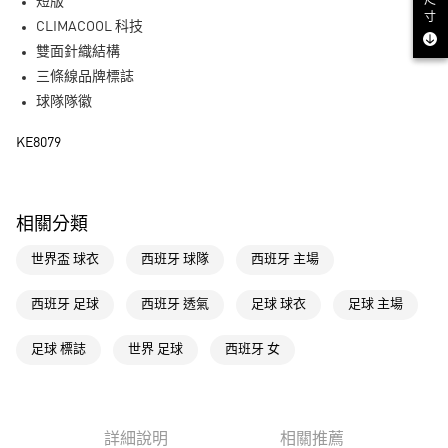
尺
短版
寸
CLIMACOOL 科技
運送方式
雙面針織結構
全家取貨付款
三條線品牌標誌
每筆NT$80，滿NT$1,500(含以上)免運費
球隊隊徽
付款後全家取貨
KE8079
每筆NT$80，滿NT$1,500(含以上)免運費
萊爾富取貨付款
相關分類
每筆NT$80，滿NT$1,500(含以上)免運費
世界盃 球衣
西班牙 球隊
西班牙 主場
付款後萊爾富取貨
每筆NT$80，滿NT$1,500(含以上)免運費
西班牙 足球
西班牙 透氣
足球 球衣
足球 主場
7-11取貨付款
足球 標誌
世界 足球
西班牙 女
每筆NT$80，滿NT$1,500(含以上)免運費
付款後7-11取貨
每筆NT$80，滿NT$1,500(含以上)免運費
詳細說明
相關推薦