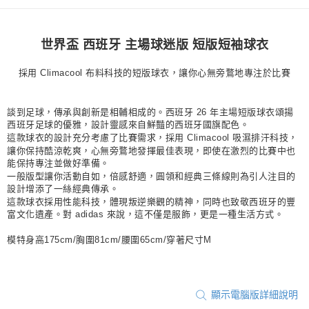
宅配
每筆NT$80，滿NT$1,500(含以上)免運費
世界盃 西班牙 主場球迷版 短版短袖球衣
付款後門市自取
每筆NT$80，滿NT$1,500(含以上)免運費
採用 Climacool 布料科技的短版球衣，讓你心無旁鶩地專注於比賽
談到足球，傳承與創新是相輔相成的。西班牙 26 年主場短版球衣頌揚
西班牙足球的優雅，設計靈感來自鮮豔的西班牙國旗配色。
這款球衣的設計充分考慮了比賽需求，採用 Climacool 吸濕排汗科技，
讓你保持酷涼乾爽，心無旁鶩地發揮最佳表現，即使在激烈的比賽中也
能保持專注並做好準備。
一般版型讓你活動自如，倍感舒適，圓領和經典三條線則為引人注目的
設計增添了一絲經典傳承。
這款球衣採用性能科技，體現叛逆樂觀的精神，同時也致敬西班牙的豐
富文化遺產。對 adidas 來說，這不僅是服飾，更是一種生活方式。
模特身高175cm/胸圍81cm/腰圍65cm/穿著尺寸M
顯示電腦版詳細說明