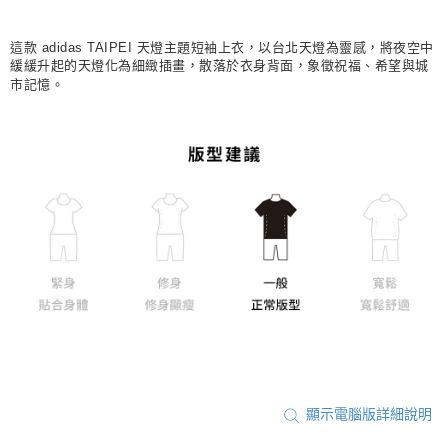
每筆NT$80，滿NT$1,500(含以上)免運費
宅配
這款 adidas TAIPEI 天燈主題短袖上衣，以台北天燈為靈感，將夜空中
緩緩升起的天燈化為細緻插畫，散落於衣身背面，象徵祝福、希望與城
每筆NT$80，滿NT$1,500(含以上)免運費
市記憶。
付款後門市自取
每筆NT$80，滿NT$1,500(含以上)免運費
顯示電腦版詳細說明