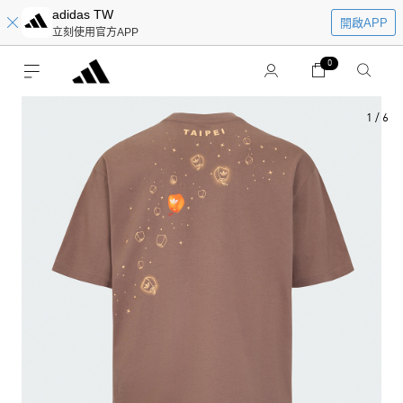
adidas TW
開啟APP
立刻使用官方APP
0
1
/
6