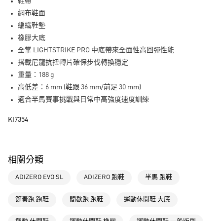
LINE Pay
鞋帶
網布鞋面
街口支付
編織鞋墊
橡膠大底
運送方式
全掌 LIGHTSTRIKE PRO 中底帶來全面性高回彈性能
全家取貨付款
搭載尼龍抗扭轉片確保步伐轉換穩定
每筆NT$80，滿NT$1,500(含以上)免運費
重量：188 g
高低差：6 mm (鞋跟 36 mm/前足 30 mm)
付款後全家取貨
適合半馬賽事挑戰與日常中高強度速度訓練
每筆NT$80，滿NT$1,500(含以上)免運費
KI7354
萊爾富取貨付款
每筆NT$80，滿NT$1,500(含以上)免運費
付款後萊爾富取貨
相關分類
每筆NT$80，滿NT$1,500(含以上)免運費
ADIZERO EVO SL
ADIZERO 跑鞋
半馬 跑鞋
7-11取貨付款
每筆NT$80，滿NT$1,500(含以上)免運費
節奏跑 跑鞋
間歇跑 跑鞋
運動休閒鞋 大底
付款後7-11取貨