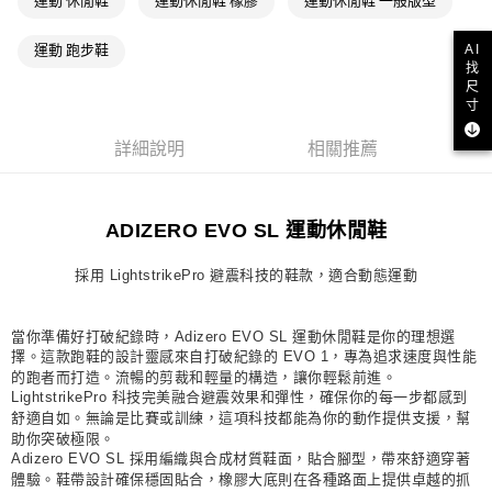
運動 休閒鞋
運動休閒鞋 橡膠
運動休閒鞋 一般版型
每筆NT$80，滿NT$1,500(含以上)免運費
AI
運動 跑步鞋
宅配
找
尺
每筆NT$80，滿NT$1,500(含以上)免運費
寸
付款後門市自取
詳細說明
相關推薦
每筆NT$80，滿NT$1,500(含以上)免運費
ADIZERO EVO SL 運動休閒鞋
採用 LightstrikePro 避震科技的鞋款，適合動態運動
當你準備好打破紀錄時，Adizero EVO SL 運動休閒鞋是你的理想選
擇。這款跑鞋的設計靈感來自打破紀錄的 EVO 1，專為追求速度與性能
的跑者而打造。流暢的剪裁和輕量的構造，讓你輕鬆前進。
LightstrikePro 科技完美融合避震效果和彈性，確保你的每一步都感到
舒適自如。無論是比賽或訓練，這項科技都能為你的動作提供支援，幫
助你突破極限。
Adizero EVO SL 採用編織與合成材質鞋面，貼合腳型，帶來舒適穿著
體驗。鞋帶設計確保穩固貼合，橡膠大底則在各種路面上提供卓越的抓