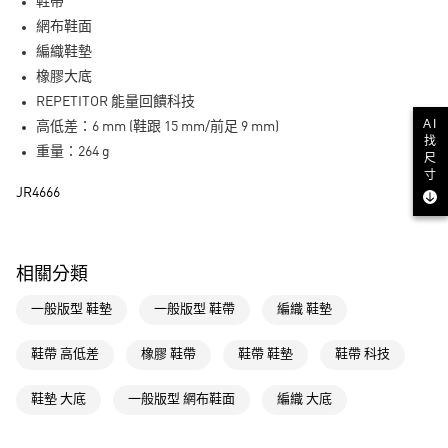
LINE Pay
鞋帶
網布鞋面
街口支付
編織鞋墊
橡膠大底
運送方式
REPETITOR 能量回饋科技
全家取貨付款
AI
高低差：6 mm (鞋跟 15 mm/前足 9 mm)
找
每筆NT$80，滿NT$1,500(含以上)免運費
重量：264 g
尺
寸
付款後全家取貨
JR4666
每筆NT$80，滿NT$1,500(含以上)免運費
萊爾富取貨付款
相關分類
每筆NT$80，滿NT$1,500(含以上)免運費
一般版型 鞋墊
一般版型 鞋帶
編織 鞋墊
付款後萊爾富取貨
每筆NT$80，滿NT$1,500(含以上)免運費
鞋帶 高低差
橡膠 鞋帶
鞋帶 鞋墊
鞋帶 科技
7-11取貨付款
鞋墊 大底
一般版型 網布鞋面
編織 大底
每筆NT$80，滿NT$1,500(含以上)免運費
付款後7-11取貨