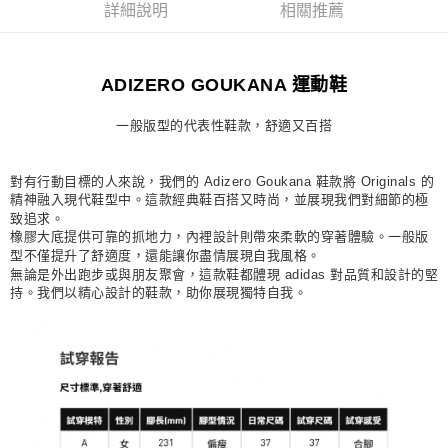
詳細說明
相關推薦
每筆NT$80，滿NT$1,500(含以上)免運費
宅配
ADIZERO GOUKANA 運動鞋
每筆NT$80，滿NT$1,500(含以上)免運費
付款後門市自取
一般版型的代表性鞋款，舒適又百搭
每筆NT$80，滿NT$1,500(含以上)免運費
對有行動目標的人來說，我們的 Adizero Goukana 鞋款將 Originals 的
精神融入現代鞋型中。這款經典鞋百搭又時尚，並展現我們對細節的極
致追求。
橡膠大底提供可靠的抓地力，內裡設計則帶來柔軟的穿著體驗。一般版
型不僅提升了舒適度，還能讓你盡情展現自我風格。
無論是外出跑步或與朋友聚會，這款鞋都體現 adidas 對品質和設計的堅
持。我們以精心設計的鞋款，助你展現獨特自我。