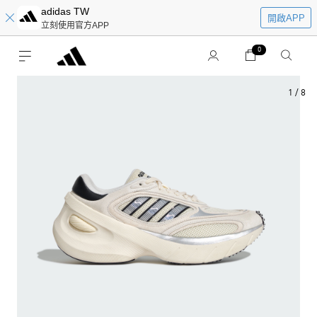
adidas TW
開啟APP
立刻使用官方APP
0
1
/
8