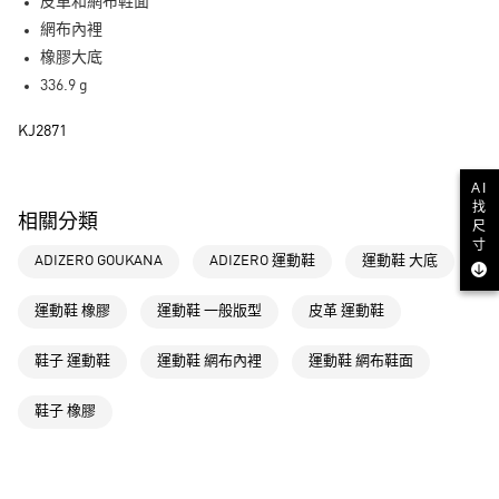
LINE Pay
皮革和網布鞋面
網布內裡
街口支付
橡膠大底
336.9 g
運送方式
KJ2871
全家取貨付款
每筆NT$80，滿NT$1,500(含以上)免運費
AI
找
付款後全家取貨
相關分類
尺
每筆NT$80，滿NT$1,500(含以上)免運費
寸
ADIZERO GOUKANA
ADIZERO 運動鞋
運動鞋 大底
萊爾富取貨付款
每筆NT$80，滿NT$1,500(含以上)免運費
運動鞋 橡膠
運動鞋 一般版型
皮革 運動鞋
付款後萊爾富取貨
鞋子 運動鞋
運動鞋 網布內裡
運動鞋 網布鞋面
每筆NT$80，滿NT$1,500(含以上)免運費
鞋子 橡膠
7-11取貨付款
每筆NT$80，滿NT$1,500(含以上)免運費
付款後7-11取貨