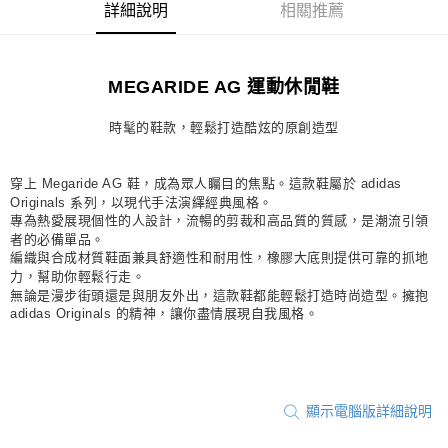
詳細說明
相關推薦
每筆NT$80，滿NT$1,500(含以上)免運費
宅配
MEGARIDE AG 運動休閒鞋
每筆NT$80，滿NT$1,500(含以上)免運費
付款後門市自取
時髦的鞋款，輕鬆打造酷炫的原創造型
每筆NT$80，滿NT$1,500(含以上)免運費
穿上 Megaride AG 鞋，成為眾人矚目的焦點。這款鞋屬於 adidas
Originals 系列，以現代手法演繹經典風格。
專為熱愛展現個性的人設計，流暢的剪裁和高品質的質感，是潮流引領
者的必備單品。
編織與合成材質鞋面兼具舒適性和耐用性，橡膠大底則提供可靠的抓地
力，幫助你輕鬆行走。
無論是漫步街頭還是與朋友外出，這款鞋都能輕鬆打造時尚造型。擁抱
adidas Originals 的精神，讓你盡情展現自我風格。
顯示電腦版詳細說明