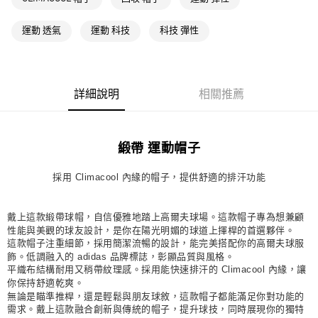
萊爾富取貨付款
運動 透氣
運動 科技
科技 彈性
每筆NT$80，滿NT$1,500(含以上)免運費
付款後萊爾富取貨
每筆NT$80，滿NT$1,500(含以上)免運費
詳細說明
相關推薦
7-11取貨付款
每筆NT$80，滿NT$1,500(含以上)免運費
緞帶 運動帽子
付款後7-11取貨
每筆NT$80，滿NT$1,500(含以上)免運費
採用 Climacool 內緣的帽子，提供舒適的排汗功能
宅配
每筆NT$80，滿NT$1,500(含以上)免運費
戴上這款緞帶球帽，自信優雅地踏上高爾夫球場。這款帽子專為想兼顧
性能與美觀的球友設計，是你在陽光明媚的球道上揮桿的首選夥伴。
付款後門市自取
這款帽子注重細節，採用簡潔流暢的設計，能完美搭配你的高爾夫球服
飾。低調融入的 adidas 品牌標誌，彰顯品質與風格。
每筆NT$80，滿NT$1,500(含以上)免運費
平織布結構耐用又稍帶紋理感。採用能快速排汗的 Climacool 內緣，讓
你保持舒適乾爽。
無論是瞄準推桿，還是輕鬆與朋友球敘，這款帽子都能滿足你對功能的
需求。戴上這款融合創新與傳統的帽子，提升球技，同時展現你的獨特