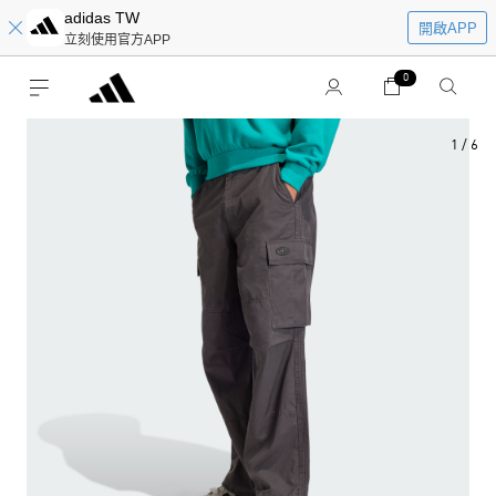
adidas TW
開啟APP
立刻使用官方APP
0
1
/
6