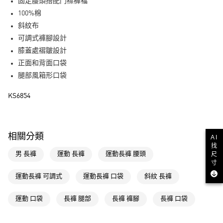
LINE Pay
固定腰頭搭配門襟褲襠
100%棉
街口支付
斜紋布
可調式褲腳設計
運送方式
膝蓋處褶皺設計
全家取貨付款
正面和背面口袋
每筆NT$80，滿NT$1,500(含以上)免運費
腿部風箱形口袋
付款後全家取貨
KS6854
每筆NT$80，滿NT$1,500(含以上)免運費
萊爾富取貨付款
相關分類
AI
每筆NT$80，滿NT$1,500(含以上)免運費
找
尺
男 長褲
運動 長褲
運動長褲 腰頭
付款後萊爾富取貨
寸
每筆NT$80，滿NT$1,500(含以上)免運費
運動長褲 可調式
運動長褲 口袋
斜紋 長褲
7-11取貨付款
運動 口袋
長褲 腿部
長褲 褲腳
長褲 口袋
每筆NT$80，滿NT$1,500(含以上)免運費
付款後7-11取貨