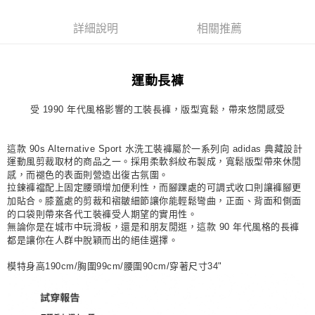
每筆NT$80，滿NT$1,500(含以上)免運費
詳細說明
相關推薦
宅配
每筆NT$80，滿NT$1,500(含以上)免運費
運動長褲
付款後門市自取
每筆NT$80，滿NT$1,500(含以上)免運費
受 1990 年代風格影響的工裝長褲，版型寬鬆，帶來悠閒感受
這款 90s Alternative Sport 水洗工裝褲屬於一系列向 adidas 典藏設計
運動風剪裁取材的商品之一。採用柔軟斜紋布製成，寬鬆版型帶來休閒
感，而褪色的表面則營造出復古氛圍。
拉鍊褲襠配上固定腰頭增加便利性，而腳踝處的可調式收口則讓褲腳更
加貼合。膝蓋處的剪裁和褶皺細節讓你能輕鬆彎曲，正面、背面和側面
的口袋則帶來各代工裝褲受人期望的實用性。
無論你是在城市中玩滑板，還是和朋友閒逛，這款 90 年代風格的長褲
都是讓你在人群中脫穎而出的絕佳選擇。
模特身高190cm/胸圍99cm/腰圍90cm/穿著尺寸34"