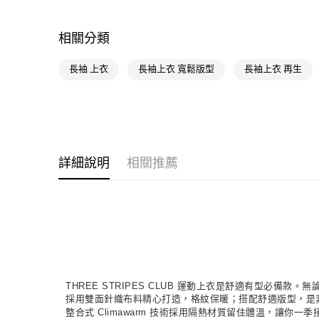
相關分類
長袖 上衣
長袖上衣 寬鬆版型
長袖上衣 再生
詳細說明
相關推薦
THREE STRIPES CLUB 運動上衣是舒適有型必備
採用雙面針織布料精心打造，格紋保暖；搭配舒適版型，是
整合式 Climawarm 技術採用隔熱材質留住體溫，讓你