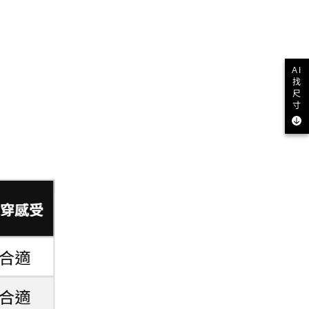
AI
找
尺
寸