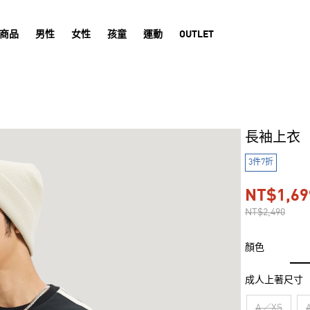
商品
男性
女性
孩童
運動
OUTLET
長袖上衣
3件7折
NT$1,69
NT$2,490
顏色
成人上著尺寸
A／XS