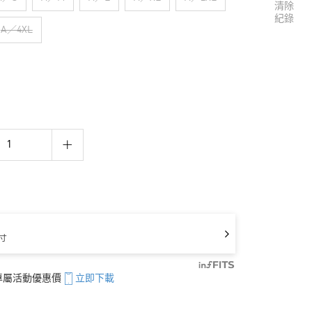
清除
紀錄
A／4XL
寸
享專屬活動優惠價
立即下載