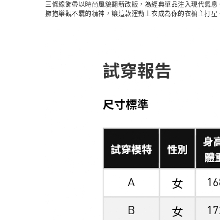
三條線飾帶以時尚風貌翻新改版，為經典單品注入現代氣息。鮮明
擁抱樂觀不羈的精神，讓這款運動上衣成為你的衣櫥主打星。a