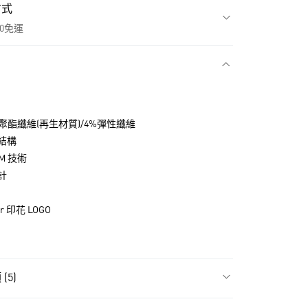
方式
00免運
款
0%聚酯纖維(再生材質)/4%彈性纖維
結構
RM 技術
計
r 印花 LOGO
NT$1,500(含以上)免運費
(5)
貨
NT$1,500(含以上)免運費
飾
男性全部服飾