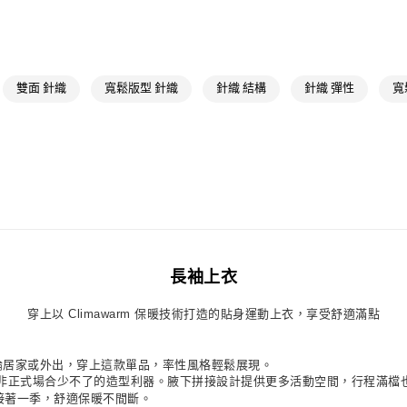
萊爾富取貨付
OUTLET
每筆NT$80，滿
男性
男性服
付款後萊爾富
最新活動
爸
雙面 針織
寬鬆版型 針織
針織 結構
針織 彈性
寬
每筆NT$80，滿
最新活動
爸
7-11取貨付款
每筆NT$80，滿
付款後7-11取
每筆NT$80，滿
宅配
長袖上衣
每筆NT$80，滿
穿上以 Climawarm 保暖技術打造的貼身運動上衣，享受舒適滿點
付款後門市自
每筆NT$80，滿
款。無論居家或外出，穿上這款單品，率性風格輕鬆展現。
非正式場合少不了的造型利器。腋下拼接設計提供更多活動空間，行程滿檔
一季接著一季，舒適保暖不間斷。