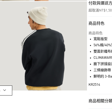
付款與運送
超取滿NT$1,5
商品特色
付款方式
信用卡一次付
商品特色
寬鬆版型
超商取貨付款
56%棉/4
LINE Pay
雙面針織布
CLIMAWA
街口支付
腋下拼接設
三條線飾帶
鮮明的 3-Ba
運送方式
KR2514
全家取貨付款
多
每筆NT$80，滿
商品相關分類 
付款後全家取
每筆NT$80，滿
男性
男性服