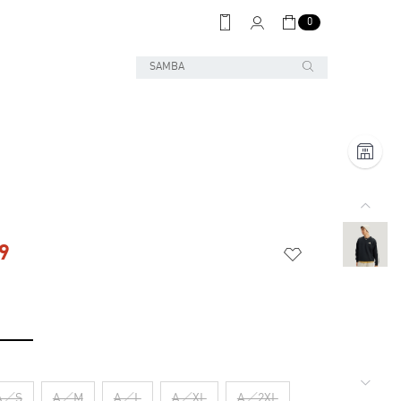
0
9
A／S
A／M
A／L
A／XL
A／2XL