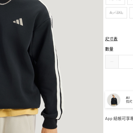
A／3XL
尺寸表
數量
AI
找尺
App 結帳可