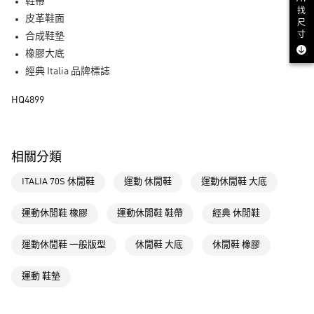
LINE Pay
鞋帶
找
皮革鞋面
尺
街口支付
寸
合成鞋墊
橡膠大底
運送方式
經典 Italia 品牌標誌
全家取貨付款
HQ4899
每筆NT$80，滿NT$1,500(含以上)免運費
付款後全家取貨
每筆NT$80，滿NT$1,500(含以上)免運費
相關分類
萊爾富取貨付款
ITALIA 70S 休閒鞋
運動 休閒鞋
運動休閒鞋 大底
每筆NT$80，滿NT$1,500(含以上)免運費
運動休閒鞋 橡膠
運動休閒鞋 鞋帶
經典 休閒鞋
付款後萊爾富取貨
每筆NT$80，滿NT$1,500(含以上)免運費
運動休閒鞋 一般版型
休閒鞋 大底
休閒鞋 橡膠
7-11取貨付款
運動 鞋墊
每筆NT$80，滿NT$1,500(含以上)免運費
付款後7-11取貨