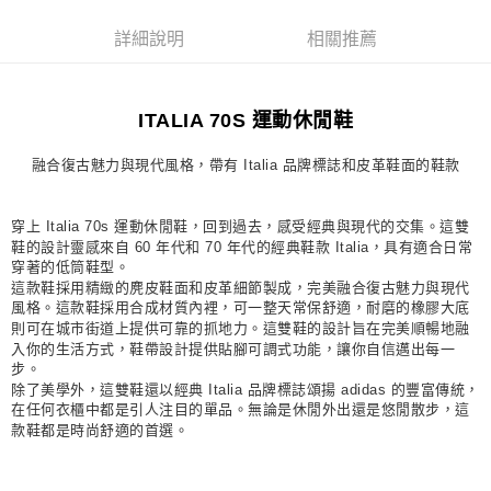
每筆NT$80，滿NT$1,500(含以上)免運費
詳細說明
相關推薦
宅配
每筆NT$80，滿NT$1,500(含以上)免運費
ITALIA 70S 運動休閒鞋
付款後門市自取
每筆NT$80，滿NT$1,500(含以上)免運費
融合復古魅力與現代風格，帶有 Italia 品牌標誌和皮革鞋面的鞋款
穿上 Italia 70s 運動休閒鞋，回到過去，感受經典與現代的交集。這雙
鞋的設計靈感來自 60 年代和 70 年代的經典鞋款 Italia，具有適合日常
穿著的低筒鞋型。
這款鞋採用精緻的麂皮鞋面和皮革細節製成，完美融合復古魅力與現代
風格。這款鞋採用合成材質內裡，可一整天常保舒適，耐磨的橡膠大底
則可在城市街道上提供可靠的抓地力。這雙鞋的設計旨在完美順暢地融
入你的生活方式，鞋帶設計提供貼腳可調式功能，讓你自信邁出每一
步。
除了美學外，這雙鞋還以經典 Italia 品牌標誌頌揚 adidas 的豐富傳統，
在任何衣櫃中都是引人注目的單品。無論是休閒外出還是悠閒散步，這
款鞋都是時尚舒適的首選。