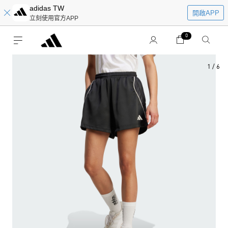
adidas TW
開啟APP
立刻使用官方APP
0
1
/
6