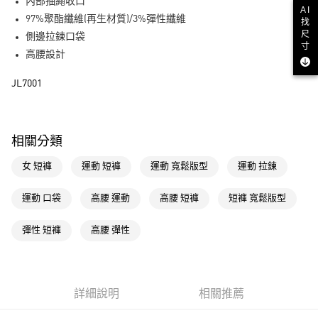
LINE Pay
內部抽繩收口
AI
97%聚酯纖維(再生材質)/3%彈性纖維
找
街口支付
尺
側邊拉鍊口袋
寸
高腰設計
運送方式
JL7001
全家取貨付款
每筆NT$80，滿NT$1,500(含以上)免運費
付款後全家取貨
相關分類
每筆NT$80，滿NT$1,500(含以上)免運費
女 短褲
運動 短褲
運動 寬鬆版型
運動 拉鍊
萊爾富取貨付款
每筆NT$80，滿NT$1,500(含以上)免運費
運動 口袋
高腰 運動
高腰 短褲
短褲 寬鬆版型
付款後萊爾富取貨
彈性 短褲
高腰 彈性
每筆NT$80，滿NT$1,500(含以上)免運費
7-11取貨付款
每筆NT$80，滿NT$1,500(含以上)免運費
詳細說明
相關推薦
付款後7-11取貨