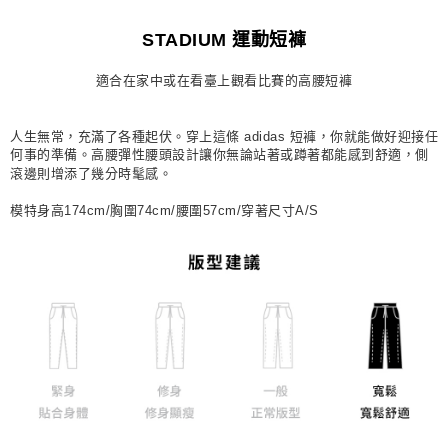
每筆NT$80，滿NT$1,500(含以上)免運費
STADIUM 運動短褲
宅配
適合在家中或在看臺上觀看比賽的高腰短褲
每筆NT$80，滿NT$1,500(含以上)免運費
付款後門市自取
人生無常，充滿了各種起伏。穿上這條 adidas 短褲，你就能做好迎接任
每筆NT$80，滿NT$1,500(含以上)免運費
何事的準備。高腰彈性腰頭設計讓你無論站著或蹲著都能感到舒適，側
滾邊則增添了幾分時髦感。
模特身高174cm/胸圍74cm/腰圍57cm/穿著尺寸A/S