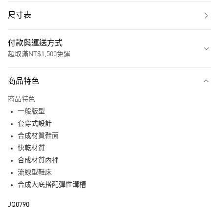
尺寸表
付款與運送方式
超取滿NT$1,500免運
付款方式
商品特色
信用卡一次付款
商品特色
超商取貨付款
一般版型
LINE Pay
套穿式設計
合成材質鞋面
街口支付
快乾材質
合成材質內裡
運送方式
流線型鞋床
全家取貨付款
合成大底搭配彈性溝槽
每筆NT$80，滿NT$1,500(含以上)免運費
JQ0790
付款後全家取貨