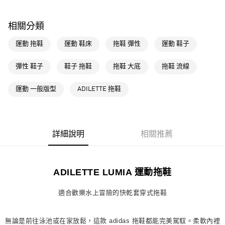
每筆NT$80，滿NT$1,500(含以上)免運費
相關分類
萊爾富取貨付款
每筆NT$80，滿NT$1,500(含以上)免運費
運動 拖鞋
運動 鞋床
拖鞋 彈性
運動 鞋子
付款後萊爾富取貨
彈性 鞋子
鞋子 拖鞋
拖鞋 大底
拖鞋 流線
每筆NT$80，滿NT$1,500(含以上)免運費
運動 一般版型
ADILETTE 拖鞋
7-11取貨付款
每筆NT$80，滿NT$1,500(含以上)免運費
付款後7-11取貨
詳細說明
相關推薦
每筆NT$80，滿NT$1,500(含以上)免運費
宅配
每筆NT$80，滿NT$1,500(含以上)免運費
ADILETTE LUMIA 運動拖鞋
付款後門市自取
適合歡樂水上冒險的快乾套穿式拖鞋
每筆NT$80，滿NT$1,500(含以上)免運費
無論是前往泳池或在家放鬆，這款 adidas 拖鞋都能完美駕馭。柔軟內裡