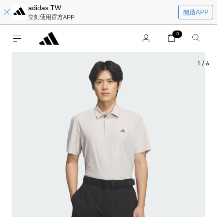
adidas TW
開啟APP
立刻使用官方APP
0
1
/
6