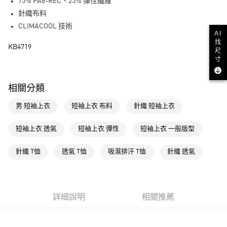
LINE Pay
75% PA6-REC、25% 彈性纖維
針織布料
街口支付
CLIMACOOL 技術
AI
找
運送方式
KB4719
尺
寸
全家取貨付款
每筆NT$80，滿NT$1,500(含以上)免運費
相關分類
付款後全家取貨
男 短袖上衣
短袖上衣 布料
針織 短袖上衣
每筆NT$80，滿NT$1,500(含以上)免運費
萊爾富取貨付款
短袖上衣 透氣
短袖上衣 彈性
短袖上衣 一般版型
每筆NT$80，滿NT$1,500(含以上)免運費
針織 T恤
透氣 T恤
吸濕排汗 T恤
針織 透氣
付款後萊爾富取貨
每筆NT$80，滿NT$1,500(含以上)免運費
7-11取貨付款
詳細說明
相關推薦
每筆NT$80，滿NT$1,500(含以上)免運費
付款後7-11取貨