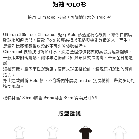
短袖POLO衫
每筆NT$80，滿NT$1,500(含以上)免運費
採用 Climacool 技術，可調節汗水的 Polo 衫
宅配
每筆NT$80，滿NT$1,500(含以上)免運費
Ultimate365 Tour Climacool 短袖 Polo 衫透過精心設計，讓你自信騁
付款後門市自取
馳球場和俱樂部。這款 Polo 衫專為追求風格與機能兼備的人士而生，
是激烈比賽和賽後放鬆必不可少的優勢裝備。
每筆NT$80，滿NT$1,500(含以上)免運費
Climacool 技術技可調節汗水，締造全程涼快乾爽的高強度運動體驗。
一般版型俐落寬鬆，讓你專注暢動；針織布料柔軟親膚，帶來全日舒適
感。
短袖剪裁，賦予率性運動風；高爾夫球風格設計，體現這項運動的經典
活力。
穿上這款創新 Polo 衫，不分場內外展現 adidas 無畏精神，帶動多功能
造型風潮。
模特身高180cm/胸圍95cm/腰圍78cm/穿著尺寸A/L