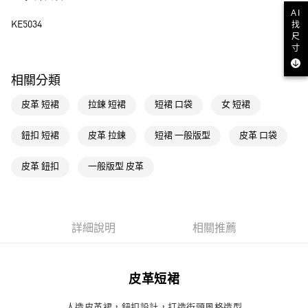
AI
運送方式
KE5034
找
尺
全家取貨付款
寸
每筆NT$80，滿NT$1,500(含以上)免運費
相關分類
付款後全家取貨
皮革 短裙
拉鍊 短裙
短裙 口袋
女 短裙
每筆NT$80，滿NT$1,500(含以上)免運費
萊爾富取貨付款
鈕扣 短裙
皮革 拉鍊
短裙 一般版型
皮革 口袋
每筆NT$80，滿NT$1,500(含以上)免運費
皮革 鈕扣
一般版型 皮革
付款後萊爾富取貨
每筆NT$80，滿NT$1,500(含以上)免運費
7-11取貨付款
詳細說明
相關推薦
每筆NT$80，滿NT$1,500(含以上)免運費
付款後7-11取貨
皮革短裙
每筆NT$80，滿NT$1,500(含以上)免運費
人造皮革裙，鈕扣設計，打造街頭風格造型