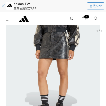
adidas TW
開啟APP
立刻使用官方APP
0
1
/
6