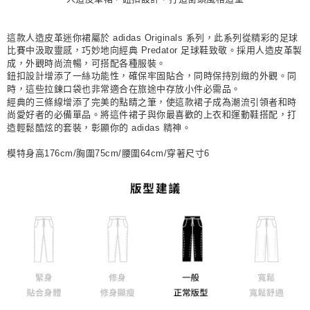
宅配
每筆NT$80，滿NT$1,500(含以上)免運費
這款人造皮革迷你裙屬於 adidas Originals 系列，此系列從精彩的足球
付款後門市自取
比賽中汲取靈感，巧妙地向經典 Predator 足球鞋致敬。採用人造皮革製
成，外觀時尚流暢，可搭配各種服裝。
每筆NT$80，滿NT$1,500(含以上)免運費
鈕扣設計增添了一絲功能性，確保牢固貼合，同時保持別緻的外觀。同
時，這些拉鍊口袋也非常適合在旅途中存放小件必需品。
經典的三條線增添了完美的點睛之筆，使這款裙子成為潮流引領者和時
尚愛好者的必備單品。將這件裙子與你最喜歡的上衣和運動鞋搭配，打
造輕鬆酷炫的套裝，彰顯你的 adidas 精神。
模特身高176cm/胸圍75cm/腰圍64cm/穿著尺寸6