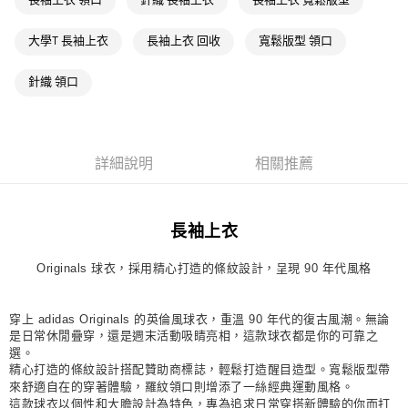
長袖上衣 領口
針織 長袖上衣
長袖上衣 寬鬆版型
每筆NT$80，滿NT$1,500(含以上)免運費
大學T 長袖上衣
長袖上衣 回收
寬鬆版型 領口
付款後萊爾富取貨
每筆NT$80，滿NT$1,500(含以上)免運費
針織 領口
7-11取貨付款
每筆NT$80，滿NT$1,500(含以上)免運費
詳細說明
相關推薦
付款後7-11取貨
每筆NT$80，滿NT$1,500(含以上)免運費
長袖上衣
宅配
每筆NT$80，滿NT$1,500(含以上)免運費
Originals 球衣，採用精心打造的條紋設計，呈現 90 年代風格
付款後門市自取
每筆NT$80，滿NT$1,500(含以上)免運費
穿上 adidas Originals 的英倫風球衣，重溫 90 年代的復古風潮。無論
是日常休閒疊穿，還是週末活動吸睛亮相，這款球衣都是你的可靠之
選。
精心打造的條紋設計搭配贊助商標誌，輕鬆打造醒目造型。寬鬆版型帶
來舒適自在的穿著體驗，羅紋領口則增添了一絲經典運動風格。
這款球衣以個性和大膽設計為特色，專為追求日常穿搭新體驗的你而打