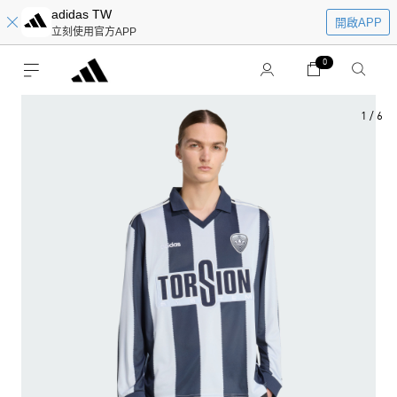
adidas TW
開啟APP
立刻使用官方APP
0
1
/
6