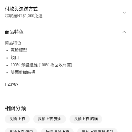
付款與運送方式
超取滿NT$1,500免運
付款方式
商品特色
信用卡一次付款
商品特色
超商取貨付款
寬鬆版型
LINE Pay
領口
100% 聚酯纖維 (100% 為回收材質)
街口支付
雙面針織結構
運送方式
HZ3787
全家取貨付款
每筆NT$80，滿NT$1,500(含以上)免運費
相關分類
付款後全家取貨
長袖 上衣
長袖上衣 雙面
長袖上衣 結構
每筆NT$80，滿NT$1,500(含以上)免運費
萊爾富取貨付款