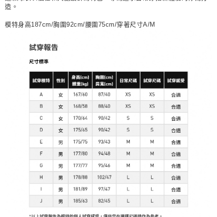
造。
模特身高187cm/胸圍92cm/腰圍75cm/穿著尺寸A/M