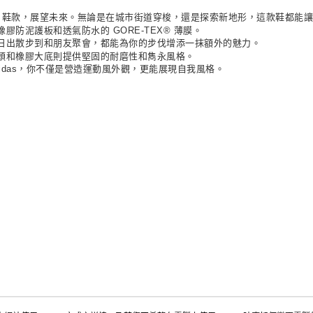
MG GTX 鞋款，展望未來。無論是在城市街道穿梭，還是探索新地形，這款鞋都
防泥護板和透氣防水的 GORE-TEX® 薄膜。
日出散步到和朋友聚會，都能為你的步伐增添一抹額外的魅力。
頭和橡膠大底則提供堅固的耐磨性和雋永風格。
 adidas，你不僅是營造運動風外觀，更能展現自我風格。