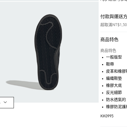
付款與運送
超取滿NT$1,5
商品特色
付款方式
信用卡一次付
商品特色
一般版型
超商取貨付款
鞋帶
LINE Pay
皮革和橡膠
編織鞋墊
街口支付
橡膠大底
反光細節
防水透氣的 G
運送方式
多
橡膠防泥護
全家取貨付款
KK0995
每筆NT$80，滿