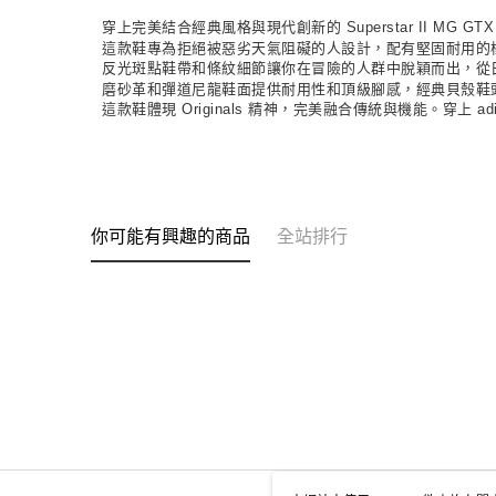
穿上完美結合經典風格與現代創新的 Superstar II 
這款鞋專為拒絕被惡劣天氣阻礙的人設計，配有堅固耐用的橡膠
反光斑點鞋帶和條紋細節讓你在冒險的人群中脫穎而出，從
磨砂革和彈道尼龍鞋面提供耐用性和頂級腳感，經典貝殼鞋
這款鞋體現 Originals 精神，完美融合傳統與機能。穿上
你可能有興趣的商品
全站排行