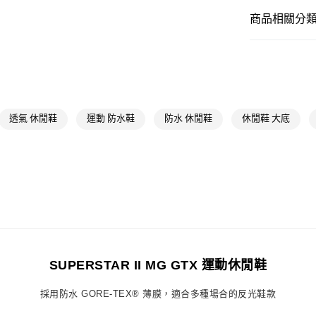
付款後全家取
商品相關分類 
每筆NT$80，滿
男性
男性鞋
萊爾富取貨付
每筆NT$80，滿
OUTLET
男性
男性鞋
付款後萊爾富
每筆NT$80，滿
女性
女性鞋
透氣 休閒鞋
運動 防水鞋
防水 休閒鞋
休閒鞋 大底
品牌
Origina
7-11取貨付款
每筆NT$80，滿
女性
女性鞋
付款後7-11取
品牌
Origina
每筆NT$80，滿
最新活動
爸
宅配
最新活動
爸
每筆NT$80，滿
SUPERSTAR II MG GTX 運動休閒鞋
付款後門市自
採用防水 GORE-TEX® 薄膜，適合多種場合的反光鞋款
每筆NT$80，滿