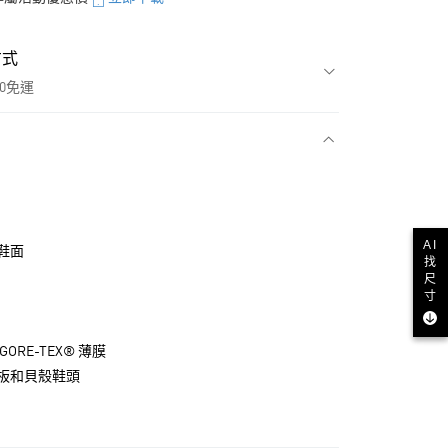
方式
00免運
款
AI
鞋面
找
尺
寸
ORE-TEX® 薄膜
板和貝殼鞋頭
NT$1,500(含以上)免運費