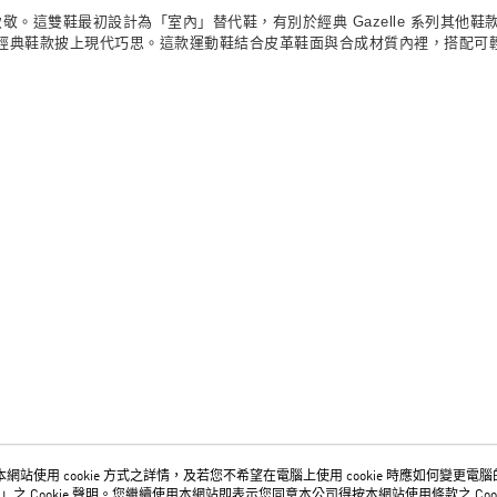
悠久傳統致敬。這雙鞋最初設計為「室內」替代鞋，有別於經典 Gazelle 系列
經典鞋款披上現代巧思。這款運動鞋結合皮革鞋面與合成材質內裡，搭配可
。
網站使用 cookie 方式之詳情，及若您不希望在電腦上使用 cookie 時應如何變更電腦的 c
」之 Cookie 聲明。您繼續使用本網站即表示您同意本公司得按本網站使用條款之 Cook