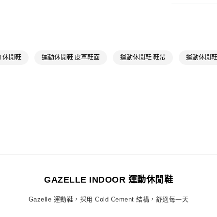
付款後全家取
男性
男性鞋
每筆NT$80，滿
OUTLET
萊爾富取貨付
男性
男性鞋
每筆NT$80，滿
女性
女性鞋
 休閒鞋
運動休閒鞋 皮革鞋面
運動休閒鞋 鞋帶
運動休閒鞋
付款後萊爾富
品牌
Origina
每筆NT$80，滿
女性
女性鞋
7-11取貨付款
品牌
Origina
每筆NT$80，滿
最新活動
Or
付款後7-11取
最新活動
爸
每筆NT$80，滿
最新活動
Or
宅配
最新活動
爸
每筆NT$80，滿
GAZELLE INDOOR 運動休閒鞋
付款後門市自
Gazelle 運動鞋，採用 Cold Cement 結構，舒適每一天
每筆NT$80，滿