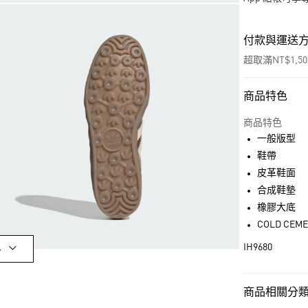
付款與運送
超取滿NT$1,5
商品特色
付款方式
信用卡一次付
商品特色
一般版型
超商取貨付款
鞋帶
LINE Pay
皮革鞋面
合成鞋墊
街口支付
橡膠大底
COLD CEM
運送方式
IH9680
多
全家取貨付款
每筆NT$80，滿
商品相關分類 (