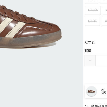
UK 8.5
UK 11
U
尺寸表
數量
AI
找尺
App 結帳可