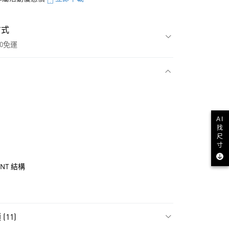
方式
00免運
款
AI
找
尺
寸
ENT 結構
NT$1,500(含以上)免運費
11)