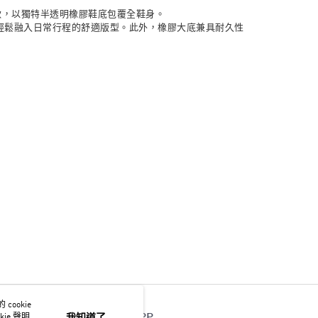
其他鞋款，以獨特半透明橡膠鞋底包覆全鞋身。
輕鬆融入日常行程的舒適版型。此外，橡膠大底兼具耐久性
ookie
ie 聲明使