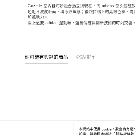
Gazelle 室內鞋巧妙融合過去與現在，向 adidas 
短毛茸麂皮鞋面，增添紋理感；後跟拉環上的亮眼色彩，為
和抓地力。
穿上這雙 adidas 運動鞋，體驗傳統與創新技術的時尚交響
你可能有興趣的商品
全站排行
本網站中使用 cookie，欲查詢有關本
設定，請參閱本網站「
隱私權條款