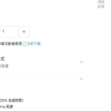
清除
紀錄
享專屬活動優惠價
立即下載
方式
00免運
款
（50% 合成材質）
Grip 乳膠