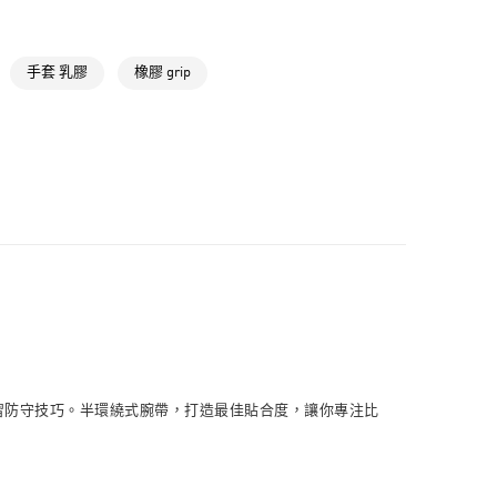
NT$1,500(含以上)免運費
手套 乳膠
橡膠 grip
NT$1,500(含以上)免運費
取
NT$1,500(含以上)免運費
裁，最適合練習防守技巧。半環繞式腕帶，打造最佳貼合度，讓你專注比