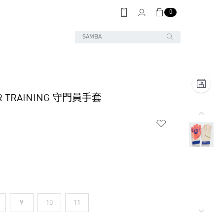
0
R TRAINING 守門員手套
9
10
11