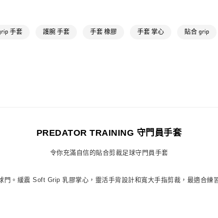
每筆NT$80，滿
宅配
grip 手套
護腕 手套
手套 橡膠
手套 掌心
貼合 grip
每筆NT$80，滿
付款後門市自
每筆NT$80，滿
PREDATOR TRAINING 守門員手套
令你充滿自信的貼合剪裁足球守門員手套
員手套，嚴密防守球門。緩震 Soft Grip 乳膠掌心，靈活手背設計和寬大手指剪