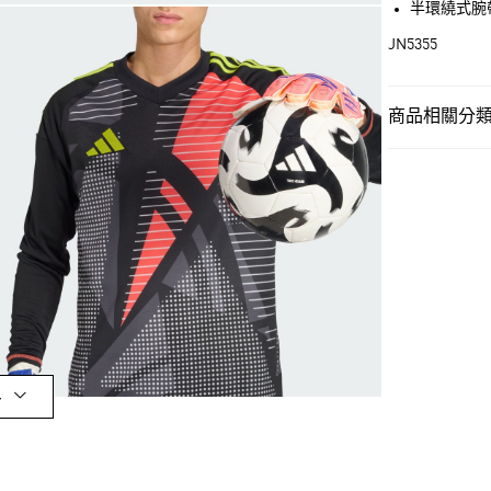
半環繞式腕
街口支付
JN5355
運送方式
商品相關分類 
全家取貨付款
男性
男性配
每筆NT$80，滿
OUTLET
付款後全家取
男性
男性配
每筆NT$80，滿
女性
女性配
萊爾富取貨付
每筆NT$80，滿
運動
足球
女性
女性配
付款後萊爾富
每筆NT$80，滿
運動
足球
多
最新活動
限
7-11取貨付款
每筆NT$80，滿
最新活動
爸
付款後7-11取