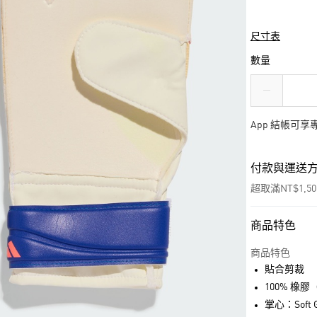
尺寸表
數量
App 結帳可
付款與運送
超取滿NT$1,5
商品特色
付款方式
信用卡一次付
商品特色
貼合剪裁
超商取貨付款
100% 橡膠
LINE Pay
掌心：Soft 