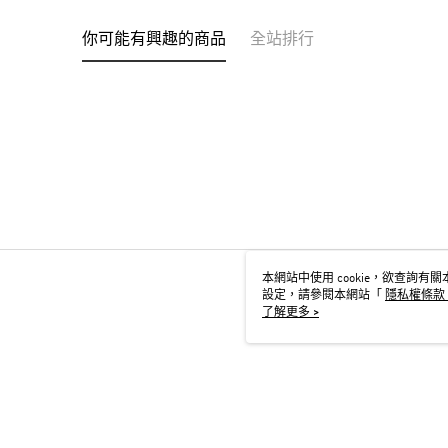
你可能有興趣的商品
全站排行
本網站中使用 cookie，欲查詢有關本
設定，請參閱本網站「
隱私權條款
用 cookie。
了解更多 >