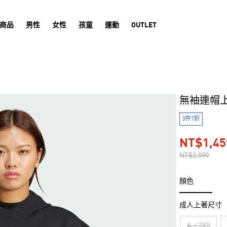
商品
男性
女性
孩童
運動
OUTLET
無袖連帽
3件7折
NT$1,45
NT$2,090
顏色
成人上著尺寸
A／2XS