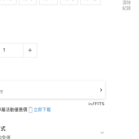
清除
紀錄
寸
享專屬活動優惠價
立即下載
方式
00免運