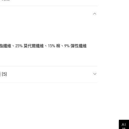
款
聚酯纖維、25% 莫代爾纖維、15% 棉、9% 彈性纖維
(5)
飾
女性全部服飾
NT$1,500(含以上)免運費
貨
飾
女性背心
NT$1,500(含以上)免運費
氣有禮 | APP限定滿$3800折$300
款
氣有禮 | 2件8折；3件7折
AI