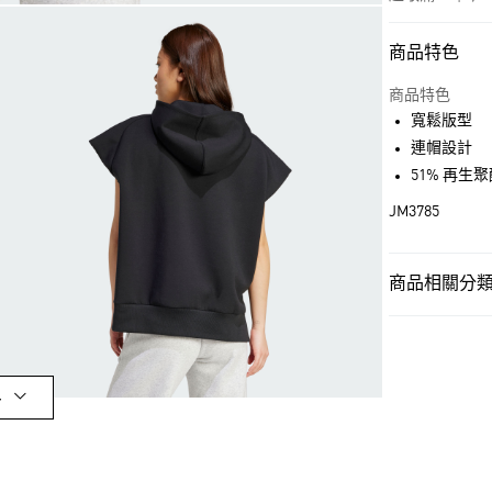
商品特色
付款方式
信用卡一次付
商品特色
寬鬆版型
超商取貨付款
連帽設計
LINE Pay
51% 再生
JM3785
街口支付
商品相關分類 
運送方式
女性
女性服
全家取貨付款
每筆NT$80，滿
OUTLET
付款後全家取
女性
女性服
多
每筆NT$80，滿
最新活動
爸
萊爾富取貨付
最新活動
爸