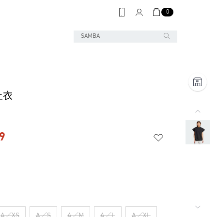
0
上衣
9
A／XS
A／S
A／M
A／L
A／XL