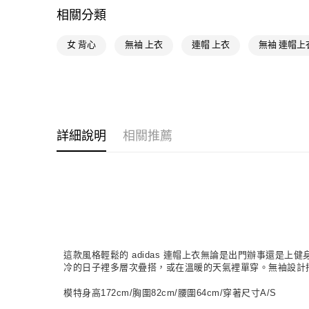
相關分類
女 背心
無袖 上衣
連帽 上衣
無袖 連帽上
詳細說明
相關推薦
這款風格輕鬆的 adidas 連帽上衣無論是出門辦事還
冷的日子裡多層次疊搭，或在溫暖的天氣裡單穿。無袖設計
模特身高172cm/胸圍82cm/腰圍64cm/穿著尺寸A/S