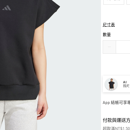
尺寸表
數量
AI
找尺
App 結帳可
付款與運送
超取滿NT$1,5