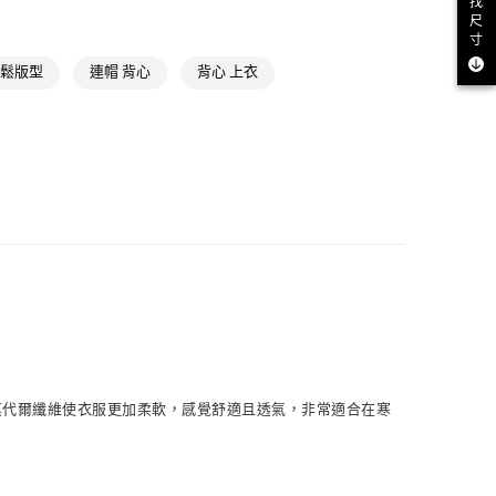
找
NT$1,500(含以上)免運費
尺
寸
取貨
寬鬆版型
連帽 背心
背心 上衣
NT$1,500(含以上)免運費
NT$1,500(含以上)免運費
貨
NT$1,500(含以上)免運費
NT$1,500(含以上)免運費
取
NT$1,500(含以上)免運費
入莫代爾纖維使衣服更加柔軟，感覺舒適且透氣，非常適合在寒