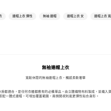
每筆NT$80，滿
付款後萊爾富
衣
連帽上衣 彈性
無袖 連帽
連帽上衣 女
連帽上衣 
每筆NT$80，滿
7-11取貨付款
每筆NT$80，滿
付款後7-11取
每筆NT$80，滿
宅配
每筆NT$80，滿
無袖連帽上衣
付款後門市自
寬鬆休閒的無袖連帽上衣，觸感柔軟奢華
每筆NT$80，滿
是上健身房都適合，是任何衣櫃都應有的必備單品。由立體織物布料製成，並織
搭配一體式連帽，可增加覆蓋範圍，兩側開衩則能更彈性貼合身形。