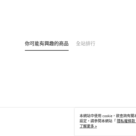
你可能有興趣的商品
全站排行
本網站中使用 cookie，欲查詢有關本
設定，請參閱本網站「
隱私權條款
用 cookie。
了解更多 >