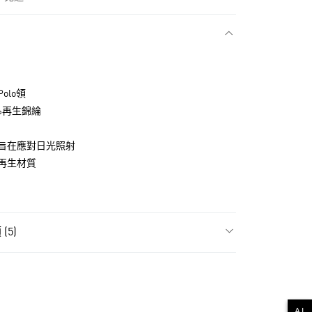
款
olo領
49%再生錦綸
旨在應對日光照射
再生材質
NT$1,500(含以上)免運費
(5)
貨
飾
全部服飾
NT$1,500(含以上)免運費
款
飾
大童 (104-175公分)
AI