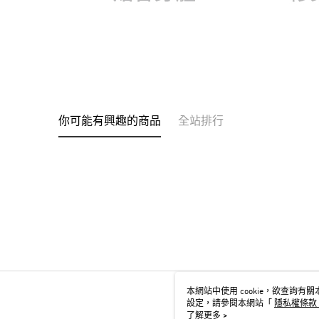
你可能有興趣的商品
全站排行
本網站中使用 cookie，欲查詢有關本
設定，請參閱本網站「
隱私權條款
用 cookie。
了解更多 >