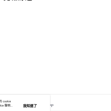
ookie
官方APP
ie 聲明使
我知道了