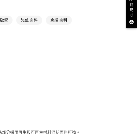
NT$1,500(含以上)免運費
找
氣有禮 | APP限定滿$3800折$300
尺
取貨
寸
氣有禮 | 2件8折；3件7折
鬆版型
兒童 面料
錦綸 面料
NT$1,500(含以上)免運費
NT$1,500(含以上)免運費
貨
NT$1,500(含以上)免運費
NT$1,500(含以上)免運費
取
NT$1,500(含以上)免運費
品部分採用再生和可再生材料混紡面料打造。