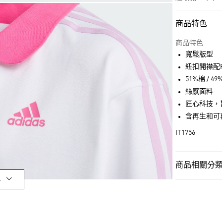
商品特色
付款方式
信用卡一次付
商品特色
寬鬆版型
超商取貨付款
紐扣開襟配P
LINE Pay
51%棉 / 
絲感面料
街口支付
匠心科技，
含再生和可
運送方式
IT1756
全家取貨付款
每筆NT$80，滿
商品相關分類 
付款後全家取
多
孩童
孩童服
每筆NT$80，滿
OUTLET
萊爾富取貨付
孩童
孩童服