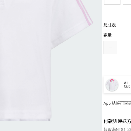
尺寸表
數量
AI
找尺
App 結帳可
付款與運送
超取滿NT$1,5