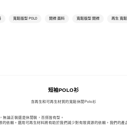
每筆NT$80，滿
最新活動
爸
付款後萊爾富
最新活動
爸
料
寬鬆版型 POLO
開襟 面料
寬鬆版型 開襟
再生 寬
每筆NT$80，滿
7-11取貨付款
每筆NT$80，滿
付款後7-11取
每筆NT$80，滿
宅配
每筆NT$80，滿
付款後門市自
短袖POLO衫
每筆NT$80，滿
含再生和可再生材質的寬鬆休閒Polo衫
飄逸，無論正裝還是休閒裝，百搭皆有型。
源的依賴。選用可再生材料將有助於我們減少對有限資源的依賴。我們的產