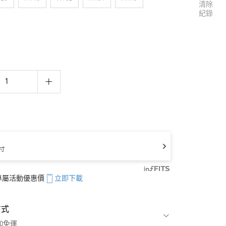
清除
紀錄
寸
享專屬活動優惠價
立即下載
方式
00免運