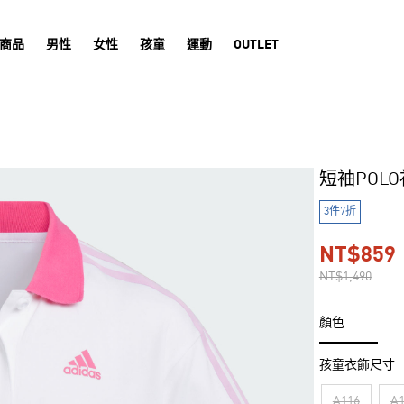
商品
男性
女性
孩童
運動
OUTLET
短袖POLO
3件7折
NT$859
NT$1,490
顏色
孩童衣飾尺寸
A116
A1