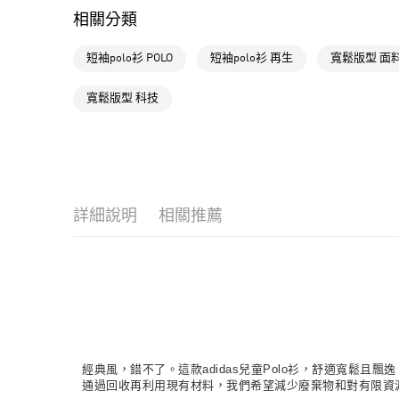
相關分類
短袖polo衫 POLO
短袖polo衫 再生
寬鬆版型 面
寬鬆版型 科技
詳細說明
相關推薦
經典風，錯不了。這款adidas兒童Polo衫，舒適寬鬆且
通過回收再利用現有材料，我們希望減少廢棄物和對有限資