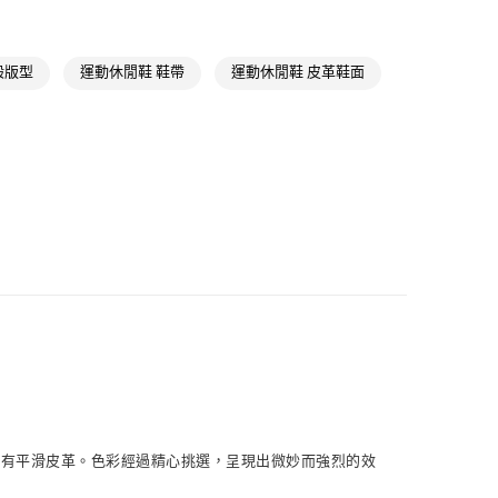
類
女性Originals
款
ls
Originals鞋類
NT$1,500(含以上)免運費
般版型
運動休閒鞋 鞋帶
運動休閒鞋 皮革鞋面
ls
Originals全部商品
取貨
iginals
經典T-TOE系列
NT$1,500(含以上)免運費
氣有禮 | APP限定滿$3800折$300
iginals
Samba
NT$1,500(含以上)免運費
氣有禮 | 2件8折；3件7折
貨
NT$1,500(含以上)免運費
NT$1,500(含以上)免運費
取
NT$1,500(含以上)免運費
並飾有平滑皮革。色彩經過精心挑選，呈現出微妙而強烈的效