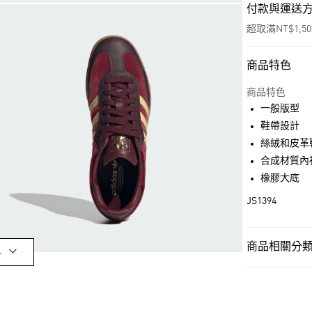
付款與運送
超取滿NT$1,5
商品特色
付款方式
信用卡一次付
商品特色
一般版型
超商取貨付款
鞋帶設計
LINE Pay
絲絨和皮革
合成材質內
街口支付
橡膠大底
JS1394
運送方式
全家取貨付款
商品相關分類 
多
每筆NT$80，滿
女性
女性鞋
付款後全家取
OUTLET
每筆NT$80，滿