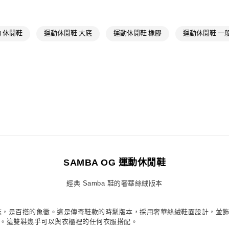
女性
女性鞋
萊爾富取貨付
品牌
Origina
每筆NT$80，滿
 休閒鞋
運動休閒鞋 大底
運動休閒鞋 橡膠
運動休閒鞋 一
品牌
Origina
付款後萊爾富
最新活動
Or
每筆NT$80，滿
最新活動
爸
7-11取貨付款
最新活動
Or
每筆NT$80，滿
最新活動
爸
付款後7-11取
每筆NT$80，滿
宅配
每筆NT$80，滿
SAMBA OG 運動休閒鞋
付款後門市自
經典 Samba 鞋的奢華絲絨版本
每筆NT$80，滿
格的標誌，是百搭的象徵。這是傳奇鞋款的時髦版本，採用奢華絲絨鞋面設計，
底。這雙鞋幾乎可以與衣櫃裡的任何衣服搭配。