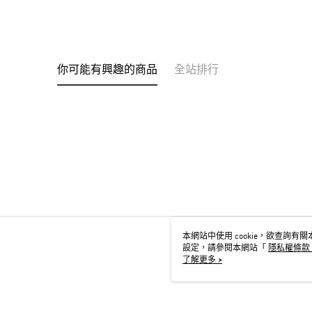
你可能有興趣的商品
全站排行
本網站中使用 cookie，欲查詢有關本
設定，請參閱本網站「
隱私權條款
用 cookie。
了解更多 >