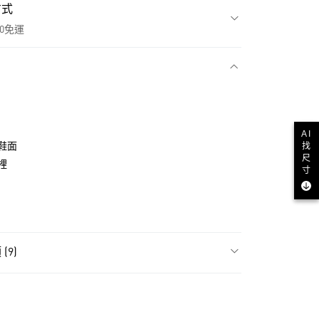
方式
00免運
款
AI
找
鞋面
尺
裡
寸
(9)
NT$1,500(含以上)免運費
類
女性全部鞋類
貨
NT$1,500(含以上)免運費