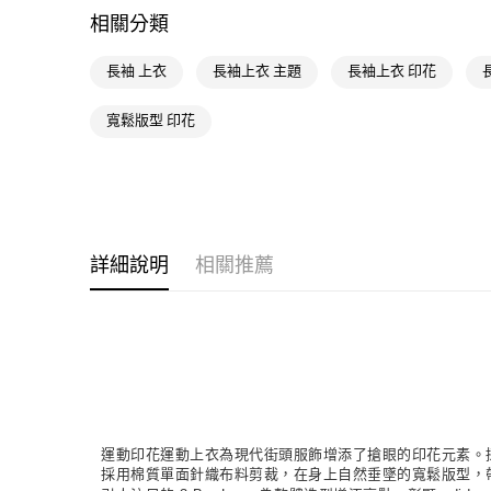
相關分類
長袖 上衣
長袖上衣 主題
長袖上衣 印花
寬鬆版型 印花
詳細說明
相關推薦
運動印花運動上衣為現代街頭服飾增添了搶眼的印花元素。
採用棉質單面針織布料剪裁，在身上自然垂墜的寬鬆版型，