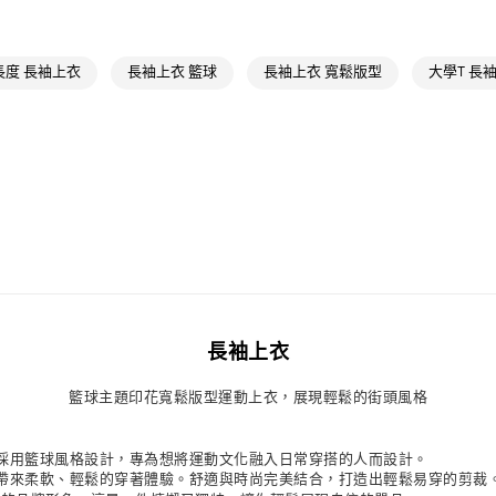
最新活動
爸
萊爾富取貨付
每筆NT$80，滿
最新活動
爸
長度 長袖上衣
長袖上衣 籃球
長袖上衣 寬鬆版型
大學T 長
付款後萊爾富
每筆NT$80，滿
7-11取貨付款
每筆NT$80，滿
付款後7-11取
每筆NT$80，滿
宅配
每筆NT$80，滿
長袖上衣
付款後門市自
籃球主題印花寬鬆版型運動上衣，展現輕鬆的街頭風格
每筆NT$80，滿
採用籃球風格設計，專為想將運動文化融入日常穿搭的人而設計。
帶來柔軟、輕鬆的穿著體驗。舒適與時尚完美結合，打造出輕鬆易穿的剪裁