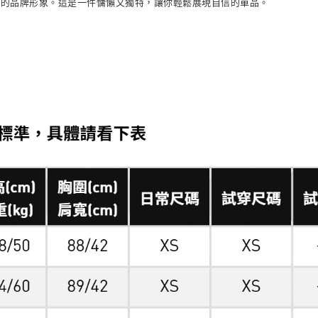
didas 的品牌形象。這是一件慵懶又獨特，讓你輕鬆展現自信的單品。