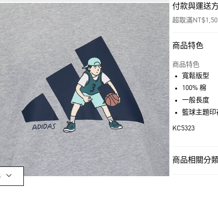
付款與運送
超取滿NT$1,5
商品特色
付款方式
信用卡一次付
商品特色
寬鬆版型
超商取貨付款
100% 棉
LINE Pay
一般長度
籃球主題印
街口支付
KC5323
運送方式
商品相關分類 
全家取貨付款
多
男性
男性服
每筆NT$80，滿
OUTLET
付款後全家取
男性
男性服
每筆NT$80，滿