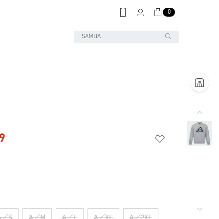
0
9
A／S
A／M
A／L
A／XL
A／2XL