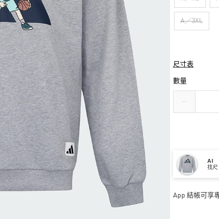
A／3XL
尺寸表
數量
AI
找尺
App 結帳可