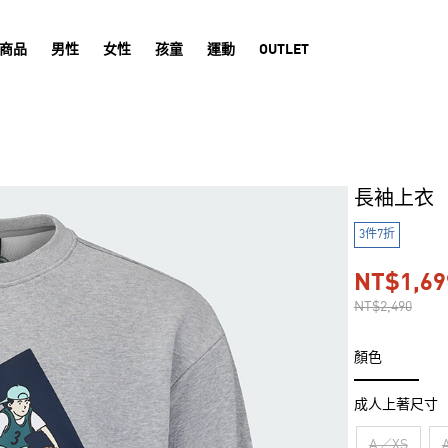
商品
男性
女性
孩童
運動
OUTLET
長袖上衣
3件7折
NT$1,69
NT$2,490
顏色
成人上著尺寸
A／XS