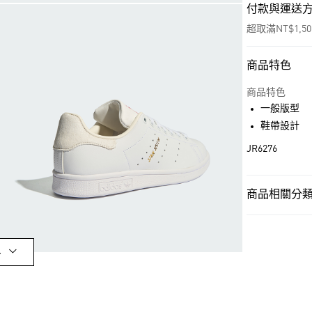
付款與運送
超取滿NT$1,5
商品特色
付款方式
信用卡一次付
商品特色
一般版型
超商取貨付款
鞋帶設計
LINE Pay
JR6276
街口支付
商品相關分類 
運送方式
女性
女性鞋
全家取貨付款
OUTLET
多
每筆NT$80，滿
女性
女性鞋
付款後全家取
品牌
Origina
每筆NT$80，滿