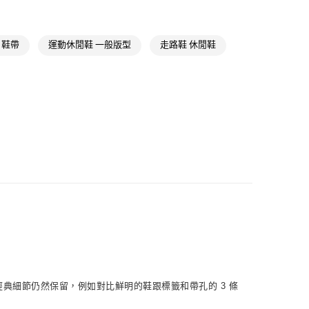
ls
Originals全部商品
款
氣有禮 | APP限定滿$3800折$300
NT$1,500(含以上)免運費
 鞋帶
運動休閒鞋 一般版型
走路鞋 休閒鞋
氣有禮 | 2件8折；3件7折
取貨
NT$1,500(含以上)免運費
NT$1,500(含以上)免運費
貨
NT$1,500(含以上)免運費
NT$1,500(含以上)免運費
取
NT$1,500(含以上)免運費
有經典細節仍然保留，例如對比鮮明的鞋跟標籤和帶孔的 3 條