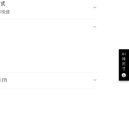
方式
00免運
款
AI
找
尺
寸
(7)
類
女性全部鞋類
NT$1,500(含以上)免運費
類
女性Originals
貨
ls
Originals鞋類
NT$1,500(含以上)免運費