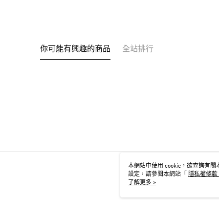
你可能有興趣的商品
全站排行
本網站中使用 cookie，欲查詢有關本
設定，請參閱本網站「
隱私權條款
用 cookie。
了解更多 >