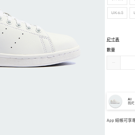
UK 6.5
尺寸表
數量
AI
找尺
App 結帳可