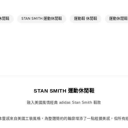
品牌
Origina
萊爾富取貨付
最新活動
爸
每筆NT$80，滿
休閒鞋
STAN SMITH 運動休閒鞋
運動鞋 休閒鞋
運動休閒鞋
最新活動
爸
付款後萊爾富
每筆NT$80，滿
7-11取貨付款
每筆NT$80，滿
付款後7-11取
每筆NT$80，滿
宅配
每筆NT$80，滿
STAN SMITH 運動休閒鞋
付款後門市自
融入美國風情經典 adidas Stan Smith 鞋款
每筆NT$80，滿
。雖然此次版本靈感來自美國工裝風格，為整體簡約的輪廓增添了一點粗獷美感，但所