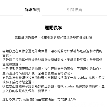
每筆NT$80，滿NT$1,500(含以上)免運費
詳細說明
相關推薦
宅配
每筆NT$80，滿NT$1,500(含以上)免運費
運動長褲
付款後門市自取
每筆NT$80，滿NT$1,500(含以上)免運費
溫暖舒適的褲子，採用柔軟的莫代爾纖維雙面針織材質
無論你是在家休息還是外出休閒，柔軟的雙層針織褲都是舒適和時尚的
首選。
這款褲子採用莫代爾纖維雙層針織面料製成，手感柔軟平滑，全天提供
溫暖和舒適。
一般版型搭配腰頭處的抽繩，提供輕鬆安全的感覺，可適應你的動作。
直筒設計帶來經典外觀，全長剪裁適合百搭穿著。
同色系三條槓印花和三條紋帶沿兩側拼接增添了一絲 adidas 風格，使這
款褲子成為時髦之選。
這款雙面針織褲子設計為舒適且美觀。擁抱 adidas 叛逆樂觀的精神，並
加入你的收藏系列做為主要單品。
模特身高177cm/胸圍74cm/腰圍60cm/穿著尺寸A/M