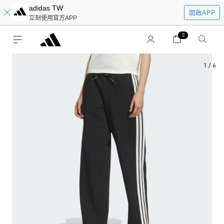
adidas TW
開啟APP
立刻使用官方APP
0
1
/
6