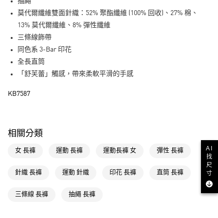
LINE Pay
抽繩
莫代爾纖維雙面針織：52% 聚酯纖維 (100% 回收)、27% 棉、
街口支付
13% 莫代爾纖維、8% 彈性纖維
三條線飾帶
運送方式
同色系 3-Bar 印花
全家取貨付款
全長直筒
每筆NT$80，滿NT$1,500(含以上)免運費
「舒芙蕾」觸感，帶來柔軟平滑的手感
付款後全家取貨
KB7587
每筆NT$80，滿NT$1,500(含以上)免運費
萊爾富取貨付款
相關分類
每筆NT$80，滿NT$1,500(含以上)免運費
AI
女 長褲
運動 長褲
運動長褲 女
彈性 長褲
付款後萊爾富取貨
找
尺
每筆NT$80，滿NT$1,500(含以上)免運費
針織 長褲
運動 針織
印花 長褲
直筒 長褲
寸
7-11取貨付款
三條線 長褲
抽繩 長褲
每筆NT$80，滿NT$1,500(含以上)免運費
付款後7-11取貨