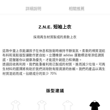
每筆NT$80，滿NT$1,500(含以上)免運費
詳細說明
相關推薦
宅配
每筆NT$80，滿NT$1,500(含以上)免運費
Z.N.E. 短袖上衣
付款後門市自取
每筆NT$80，滿NT$1,500(含以上)免運費
採用再生材質製成的柔軟上衣
這款中童上衣能讓孩子在休息和放鬆時維持平靜氣氛。柔軟的棉質混紡
布料和寬鬆版型讓動作更自如。立體橡膠 adidas 運動標誌增添低調質
感，提醒著你以健康為優先，才能提升創造力和樂趣。
透過回收再利用，我們能重複利用已製成的材質，進而減少垃圾。可再
生材料的選擇將有助於我們消除對有限資源的依賴。我們的產品以再生
材質混紡而成，佔總成分的至少 70%