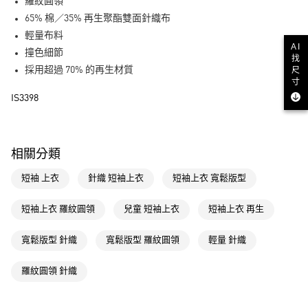
LINE Pay
羅紋圓領
65% 棉／35% 再生聚酯雙面針織布
街口支付
輕量布料
AI
撞色細節
找
運送方式
尺
採用超過 70% 的再生材質
寸
全家取貨付款
IS3398
每筆NT$80，滿NT$1,500(含以上)免運費
付款後全家取貨
每筆NT$80，滿NT$1,500(含以上)免運費
相關分類
萊爾富取貨付款
短袖 上衣
針織 短袖上衣
短袖上衣 寬鬆版型
每筆NT$80，滿NT$1,500(含以上)免運費
短袖上衣 羅紋圓領
兒童 短袖上衣
短袖上衣 再生
付款後萊爾富取貨
每筆NT$80，滿NT$1,500(含以上)免運費
寬鬆版型 針織
寬鬆版型 羅紋圓領
輕量 針織
7-11取貨付款
羅紋圓領 針織
每筆NT$80，滿NT$1,500(含以上)免運費
付款後7-11取貨