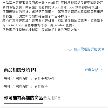
無論是出席賽事還是四處走動，Audi F1 車隊棒球帽都是賽車運動愛好
者的明智之選。時尚設計與經典的 Audi 車隊 logo 刻畫賽道旁氛圍。
這頂棒球帽的設計力求舒適且耐用。中等弧度的遮陽帽和帽簷呈現出經
典造型，可調式帽帶則能確保帽子牢固不掉落。
精心在高流汗區域引進吸濕排汗材質，有助於保持沁涼乾爽。遮陽帽上
的 3-Bar Logo 為賽車風格增添一絲 adidas 風情。
這款實用但優雅的棒球帽，是獻給 F1 迷的吸睛之作。
顯示電腦版詳細說明
商品相關分類 (5)
查看全部
男性
男性配件
男性全部配件
男性
男性配件
男性帽子
你可能有興趣的商品
全站排行