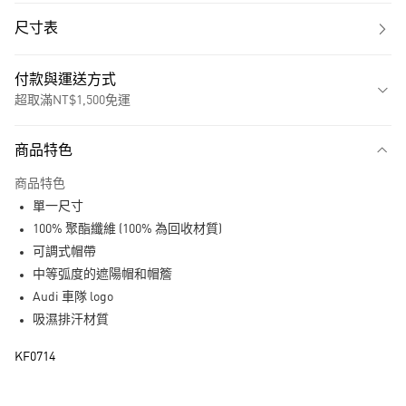
尺寸表
付款與運送方式
超取滿NT$1,500免運
付款方式
商品特色
信用卡一次付款
商品特色
超商取貨付款
單一尺寸
LINE Pay
100% 聚酯纖維 (100% 為回收材質)
可調式帽帶
街口支付
中等弧度的遮陽帽和帽簷
Audi 車隊 logo
運送方式
吸濕排汗材質
全家取貨付款
KF0714
每筆NT$80，滿NT$1,500(含以上)免運費
付款後全家取貨