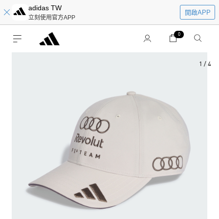
adidas TW
開啟APP
立刻使用官方APP
0
1
/
4