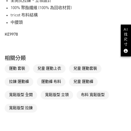
LINE Pay
全開式拉鍊、立領設計
100% 聚酯纖維 (100% 為回收材質)
街口支付
tricot 布料結構
中腰頭
運送方式
AI
KE9978
找
全家取貨付款
尺
每筆NT$80，滿NT$1,500(含以上)免運費
寸
付款後全家取貨
相關分類
每筆NT$80，滿NT$1,500(含以上)免運費
運動 套裝
兒童 運動上衣
兒童 運動套裝
萊爾富取貨付款
每筆NT$80，滿NT$1,500(含以上)免運費
拉鍊 運動褲
運動褲 布料
兒童 運動褲
付款後萊爾富取貨
寬鬆版型 全開
寬鬆版型 立領
布料 寬鬆版型
每筆NT$80，滿NT$1,500(含以上)免運費
寬鬆版型 拉鍊
7-11取貨付款
每筆NT$80，滿NT$1,500(含以上)免運費
付款後7-11取貨