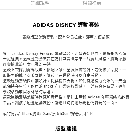
詳細說明
相關推薦
每筆NT$80，滿NT$1,500(含以上)免運費
宅配
ADIDAS DISNEY 運動套裝
每筆NT$80，滿NT$1,500(含以上)免運費
付款後門市自取
寬鬆版型運動套裝，配有全長拉鍊，穿著方便舒適
每筆NT$80，滿NT$1,500(含以上)免運費
穿上 adidas Disney Firebird 運動套裝，走進奇幻世界，慶祝永恆的迪
士尼經典。這款運動套裝旨在為日常冒險帶來一絲魔幻風格，將街頭服
飾與懷舊流行文化融為一體。
這款上衣採用寬鬆版型，搭配立領和全長拉鍊設計，方便孩子穿脫。一
般版型的褲子穿著舒適，讓孩子在運動時可以自由活動。
這款運動套裝採中腰設計，提供穩固支撐，即使度過精力充沛的一天也
能保持在原位。耐用的 tricot 布料帶來放鬆感，非常適合在玩耍、參加
學校活動或居家休息時穿著。
這款運動套裝兼顧時尚感和實用性，是迪士尼和 adidas 年輕粉絲的必備
單品。讓孩子透過這套裝扮，舒適且時尚地展現他們愛玩的一面。
模特身高118cm/胸圍50cm/腰圍50cm/穿著尺寸116