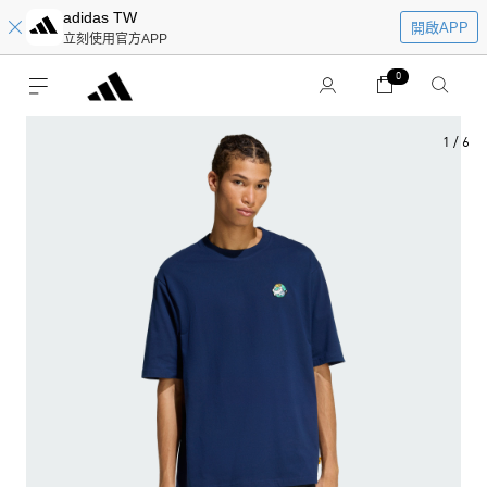
adidas TW
開啟APP
立刻使用官方APP
0
1
/
6