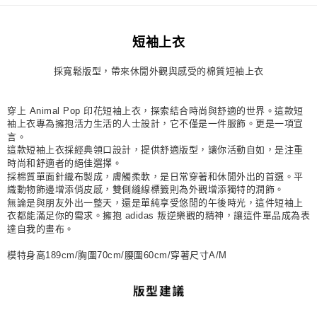
每筆NT$80，滿NT$1,500(含以上)免運費
短袖上衣
宅配
每筆NT$80，滿NT$1,500(含以上)免運費
採寬鬆版型，帶來休閒外觀與感受的棉質短袖上衣
付款後門市自取
每筆NT$80，滿NT$1,500(含以上)免運費
穿上 Animal Pop 印花短袖上衣，探索結合時尚與舒適的世界。這款短
袖上衣專為擁抱活力生活的人士設計，它不僅是一件服飾。更是一項宣
言。
這款短袖上衣採經典領口設計，提供舒適版型，讓你活動自如，是注重
時尚和舒適者的絕佳選擇。
採棉質單面針織布製成，膚觸柔軟，是日常穿著和休閒外出的首選。平
織動物飾邊增添俏皮感，雙側縫線標籤則為外觀增添獨特的潤飾。
無論是與朋友外出一整天，還是單純享受悠閒的午後時光，這件短袖上
衣都能滿足你的需求。擁抱 adidas 叛逆樂觀的精神，讓這件單品成為表
達自我的畫布。
模特身高189cm/胸圍70cm/腰圍60cm/穿著尺寸A/M