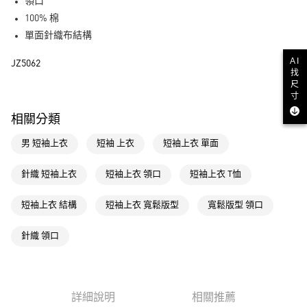
LINE Pay
領口
100% 棉
街口支付
單面針織布結構
AI
運送方式
JZ5062
找
全家取貨付款
尺
寸
每筆NT$80，滿NT$1,500(含以上)免運費
相關分類
付款後全家取貨
男 短袖上衣
短袖 上衣
短袖上衣 單面
每筆NT$80，滿NT$1,500(含以上)免運費
萊爾富取貨付款
針織 短袖上衣
短袖上衣 領口
短袖上衣 T恤
每筆NT$80，滿NT$1,500(含以上)免運費
短袖上衣 結構
短袖上衣 寬鬆版型
寬鬆版型 領口
付款後萊爾富取貨
每筆NT$80，滿NT$1,500(含以上)免運費
針織 領口
7-11取貨付款
每筆NT$80，滿NT$1,500(含以上)免運費
詳細說明
相關推薦
付款後7-11取貨