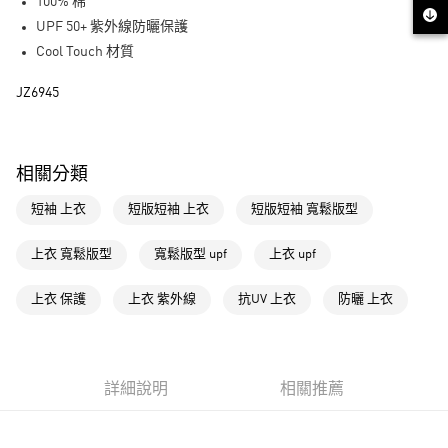
LINE Pay
100% 棉
UPF 50+ 紫外線防曬保護
街口支付
Cool Touch 材質
運送方式
JZ6945
全家取貨付款
每筆NT$80，滿NT$1,500(含以上)免運費
相關分類
付款後全家取貨
短袖 上衣
短版短袖 上衣
短版短袖 寬鬆版型
每筆NT$80，滿NT$1,500(含以上)免運費
萊爾富取貨付款
上衣 寬鬆版型
寬鬆版型 upf
上衣 upf
每筆NT$80，滿NT$1,500(含以上)免運費
上衣 保護
上衣 紫外線
抗UV 上衣
防曬 上衣
付款後萊爾富取貨
每筆NT$80，滿NT$1,500(含以上)免運費
7-11取貨付款
詳細說明
相關推薦
每筆NT$80，滿NT$1,500(含以上)免運費
付款後7-11取貨