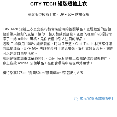
CITY TECH 短版短袖上衣
每筆NT$80，滿NT$1,500(含以上)免運費
寬鬆版型短袖上衣，UPF 50+ 防曬保護
宅配
每筆NT$80，滿NT$1,500(含以上)免運費
City Tech 短袖上衣是您進行都會探險時的首選單品。寬鬆版型的圓領
付款後門市自取
設計帶來輕鬆的風格，讓你一整天都感到舒適。正面的橡膠印花標誌增
添了一絲 adidas 風格，是你衣櫃中引人注目的單品。
每筆NT$80，滿NT$1,500(含以上)免運費
這款 T 裇採用 100% 純棉製成，時尚且舒適。Cool Touch 材質確保讓
你感覺清新，UPF 50+ 防護效果則可避免曬傷。設計寬鬆又合身，讓你
可以輕鬆自由地活動。
無論是探索城市或單純閒逛，City Tech 短袖上衣都是你的完美夥伴。
穿上這款 adidas 必備單品，在都會環境中展現戶外風情。
模特身高175cm/胸圍80cm/腰圍66cm/穿著尺寸A/S
顯示電腦版詳細說明