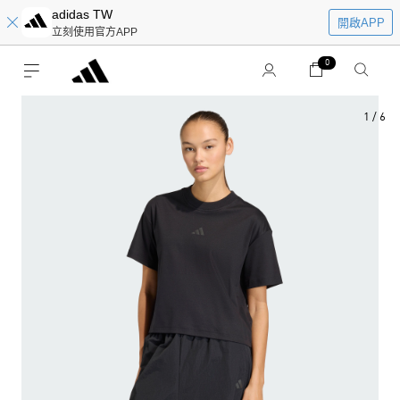
adidas TW
開啟APP
立刻使用官方APP
0
1
/
6