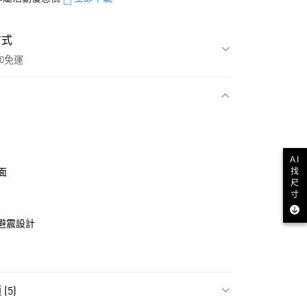
方式
00免運
款
AI
找
面
尺
寸
m 避震設計
NT$1,500(含以上)免運費
(5)