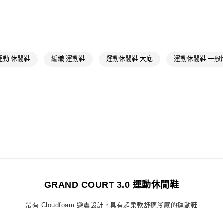
付款後全家取
男性
男性鞋
每筆NT$80，滿
OUTLET
萊爾富取貨付
女性
女性鞋
每筆NT$80，滿
最新活動
爸
運動 休閒鞋
編織 運動鞋
運動休閒鞋 大底
運動休閒鞋 一般
付款後萊爾富
最新活動
爸
每筆NT$80，滿
7-11取貨付款
每筆NT$80，滿
付款後7-11取
每筆NT$80，滿
宅配
每筆NT$80，滿
GRAND COURT 3.0 運動休閒鞋
付款後門市自
帶有 Cloudfoam 避震設計，具有超柔軟舒適腳感的運動鞋
每筆NT$80，滿