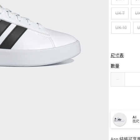
UK 7
UK
UK 10
U
尺寸表
數量
AI
找尺
App 結帳可