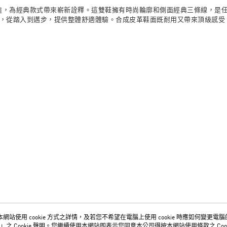
圍的人士打造，為經典款式帶來嶄新詮釋。這雙鞋擁有時尚輪廓和側面經典三條線，
效果，從踏入到邁步，提供整體舒適體驗。合成皮革鞋面既耐用又帶來頂級感受，
網站使用 cookie 方式之詳情，及若您不希望在電腦上使用 cookie 時應如何變更電腦的 c
」之 Cookie 聲明。您繼續使用本網站即表示您同意本公司得按本網站使用條款之 Cook