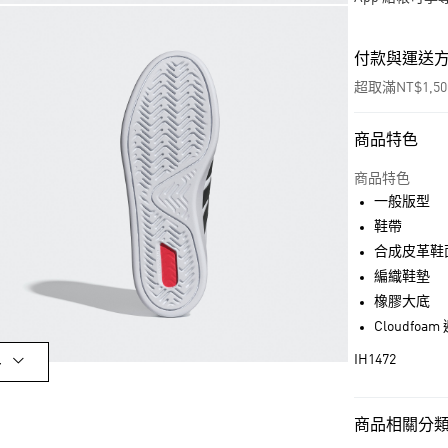
付款與運送
超取滿NT$1,5
商品特色
付款方式
信用卡一次付
商品特色
一般版型
超商取貨付款
鞋帶
LINE Pay
合成皮革鞋
編織鞋墊
街口支付
橡膠大底
Cloudfoa
運送方式
IH1472
多
全家取貨付款
每筆NT$80，滿
商品相關分類 