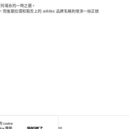
是任何場合的一時之選。
而後跟拉環和鞋舌上的 adidas 品牌名稱則增添一絲正統
ookie
ie 聲明使