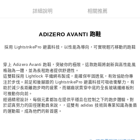
每筆NT$80，滿NT$1,500(含以上)免運費
詳細說明
相關推薦
宅配
每筆NT$80，滿NT$1,500(含以上)免運費
ADIZERO AVANTI 跑鞋
付款後門市自取
每筆NT$80，滿NT$1,500(含以上)免運費
採用 LightstrikePro 避震科技，以性能為導向，可實現輕巧移動的跑鞋
穿上 Adizero Avanti 跑鞋，突破你的極限，這款跑鞋將創新與高性能風
格融為一體，並為長程跑者提供舒適性。
這雙鞋採用 Lightlock 平織網布製成，能確保牢固透氣，有效協助你專
注於步伐。前足和後腳跟的 LightstrikePro 避震科技可吸收衝擊力，有
助於減少長距離跑步時的疲累，而鋸齒狀貫穿中底的全長玻璃纖維板則
可推動你向前。
經過精密設計，每個元素都旨在提供平穩且在控制之下的跑步體驗。對
於認真努力的田徑運動員來說，，這雙有 adidas 技術與專業知識為後盾
的運動鞋，成為他們的新首選。