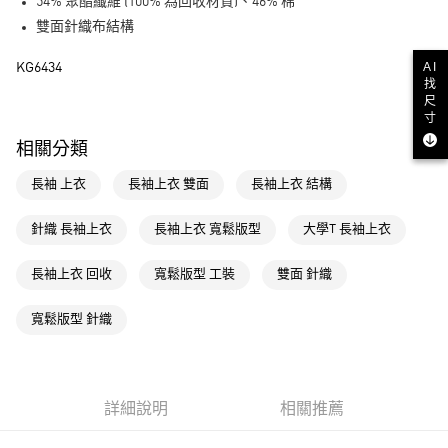
LINE Pay
54% 聚酯纖維 (100% 為回收材質)、46% 棉
雙面針織布結構
街口支付
AI
KG6434
找
運送方式
尺
寸
全家取貨付款
相關分類
每筆NT$80，滿NT$1,500(含以上)免運費
長袖 上衣
長袖上衣 雙面
長袖上衣 結構
付款後全家取貨
每筆NT$80，滿NT$1,500(含以上)免運費
針織 長袖上衣
長袖上衣 寬鬆版型
大學T 長袖上衣
萊爾富取貨付款
長袖上衣 回收
寬鬆版型 工裝
雙面 針織
每筆NT$80，滿NT$1,500(含以上)免運費
付款後萊爾富取貨
寬鬆版型 針織
每筆NT$80，滿NT$1,500(含以上)免運費
7-11取貨付款
每筆NT$80，滿NT$1,500(含以上)免運費
詳細說明
相關推薦
付款後7-11取貨