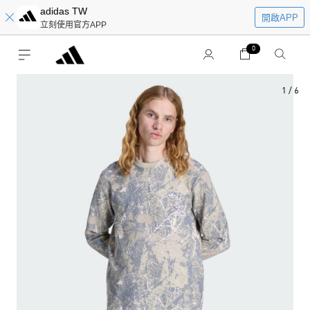
adidas TW
開啟APP
立刻使用官方APP
0
1
/
6