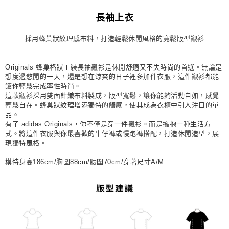
每筆NT$80，滿NT$1,500(含以上)免運費
長袖上衣
宅配
採用蜂巢狀紋理感布料，打造輕鬆休閒風格的寬鬆版型襯衫
每筆NT$80，滿NT$1,500(含以上)免運費
付款後門市自取
Originals 蜂巢格狀工裝長袖襯衫是休閒舒適又不失時尚的首選。無論是
每筆NT$80，滿NT$1,500(含以上)免運費
想度過悠閒的一天，還是想在涼爽的日子裡多加件衣服，這件襯衫都能
讓你輕鬆完成率性時尚。
這款襯衫採用雙面針織布料製成，版型寬鬆，讓你能夠活動自如，感覺
輕鬆自在。蜂巢狀紋理增添獨特的觸感，使其成為衣櫃中引人注目的單
品。
有了 adidas Originals，你不僅是穿一件襯衫。而是擁抱一種生活方
式。將這件衣服與你最喜歡的牛仔褲或慢跑褲搭配，打造休閒造型，展
現獨特風格。
模特身高186cm/胸圍88cm/腰圍70cm/穿著尺寸A/M