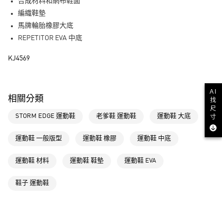
LINE Pay
合成材料和網布鞋面
編織鞋墊
街口支付
馬牌輪胎橡膠大底
REPETITOR EVA 中底
運送方式
KJ4569
全家取貨付款
每筆NT$80，滿NT$1,500(含以上)免運費
AI
付款後全家取貨
相關分類
找
每筆NT$80，滿NT$1,500(含以上)免運費
尺
STORM EDGE 運動鞋
老爹鞋 運動鞋
運動鞋 大底
寸
萊爾富取貨付款
每筆NT$80，滿NT$1,500(含以上)免運費
運動鞋 一般版型
運動鞋 橡膠
運動鞋 中底
付款後萊爾富取貨
運動鞋 材料
運動鞋 鞋墊
運動鞋 EVA
每筆NT$80，滿NT$1,500(含以上)免運費
鞋子 運動鞋
7-11取貨付款
每筆NT$80，滿NT$1,500(含以上)免運費
付款後7-11取貨