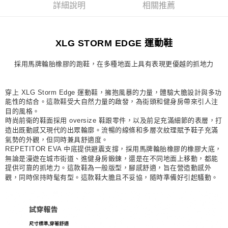
詳細說明
相關推薦
每筆NT$80，滿NT$1,500(含以上)免運費
宅配
XLG STORM EDGE 運動鞋
每筆NT$80，滿NT$1,500(含以上)免運費
付款後門市自取
採用馬牌輪胎橡膠的跑鞋，在多種地面上具有表現更優越的抓地力
每筆NT$80，滿NT$1,500(含以上)免運費
穿上 XLG Storm Edge 運動鞋，擁抱風暴的力量，體驗大膽設計與多功
能性的結合。這款鞋受大自然力量的啟發，為街頭和健身房帶來引人注
目的風格。
時尚前衛的鞋面採用 oversize 鞋跟零件，以及前足充滿細節的表層，打
造出既動感又現代的出眾輪廓。流暢的線條和多層次紋理賦予鞋子充滿
氣勢的外觀，但同時兼具舒適度。
REPETITOR EVA 中底提供避震支撐，採用馬牌輪胎橡膠的橡膠大底，
無論是漫遊在城市街道、進健身房鍛鍊，還是在不同地面上移動，都能
提供可靠的抓地力。這款鞋為一般版型，腳感舒適，旨在營造動感外
觀，同時保持時髦有型。這款鞋大膽且不妥協，隨時準備好引起騷動。