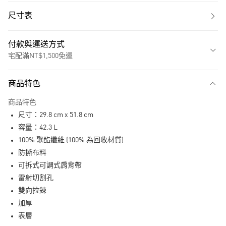
尺寸表
付款與運送方式
宅配滿NT$1,500免運
付款方式
商品特色
信用卡一次付款
商品特色
LINE Pay
尺寸：29.8 cm x 51.8 cm
街口支付
容量：42.3 L
100% 聚酯纖維 (100% 為回收材質)
運送方式
防撕布料
可拆式可調式肩背帶
宅配
雷射切割孔
每筆NT$80，滿NT$1,500(含以上)免運費
雙向拉鍊
付款後門市自取
加厚
每筆NT$80，滿NT$1,500(含以上)免運費
表層