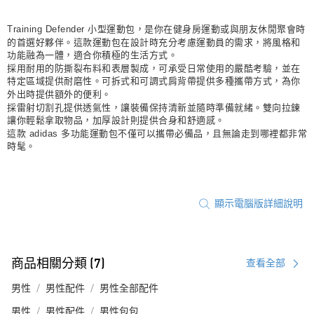
Training Defender 小型運動包，是你在健身房運動或與朋友休閒聚會時
的首選好夥伴。這款運動包在設計時充分考慮運動員的需求，將風格和
功能融為一體，適合你積極的生活方式。
採用耐用的防撕裂布料和表層製成，可承受日常使用的嚴酷考驗，並在
特定區域提供耐磨性。可拆式和可調式肩背帶提供多種攜帶方式，為你
外出時提供額外的便利。
採雷射切割孔提供透氣性，讓裝備保持清新並隨時準備就緒。雙向拉鍊
讓你輕鬆拿取物品，加厚設計則提供合身和舒適感。
這款 adidas 多功能運動包不僅可以攜帶必備品，且無論走到哪裡都非常
時髦。
顯示電腦版詳細說明
商品相關分類 (7)
查看全部
男性
男性配件
男性全部配件
男性
男性配件
男性包包