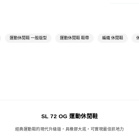
女性
女性鞋
萊爾富取貨付
每筆NT$80，滿
OUTLET
女性
女性鞋
付款後萊爾富
每筆NT$80，滿
品牌
Origina
運動休閒鞋 一般版型
運動休閒鞋 鞋帶
編織 休閒鞋
品牌
Origina
7-11取貨付款
每筆NT$80，滿
最新活動
爸
付款後7-11取
最新活動
爸
每筆NT$80，滿
宅配
每筆NT$80，滿
付款後門市自
SL 72 OG 運動休閒鞋
每筆NT$80，滿
經典運動鞋的現代升級版，具橡膠大底，可實現最佳抓地力