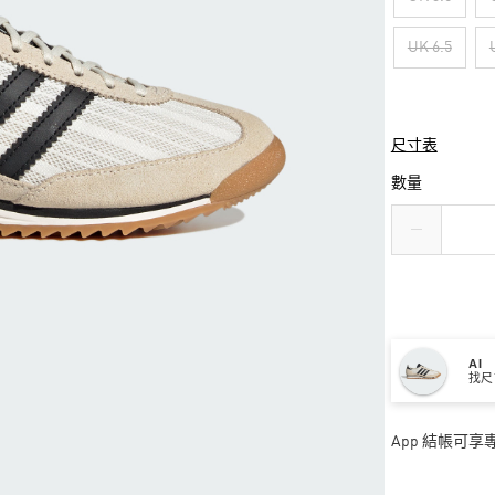
UK 6.5
尺寸表
數量
AI
找尺
App 結帳可