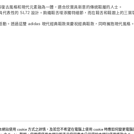
現代更新版，將復古風格和現代元素融為一體，適合欣賞具新意的傳統鞋履的人士。
代表性的 SL72 設計。鉤織鞋舌增添獨特細節，而在鞋舌和鞋跟上的三
。透過這雙 adidas 現代經典鞋款來慶祝經典鞋款，同時擁抱現代風格
網站使用 cookie 方式之詳情，及若您不希望在電腦上使用 cookie 時應如何變更電腦的 c