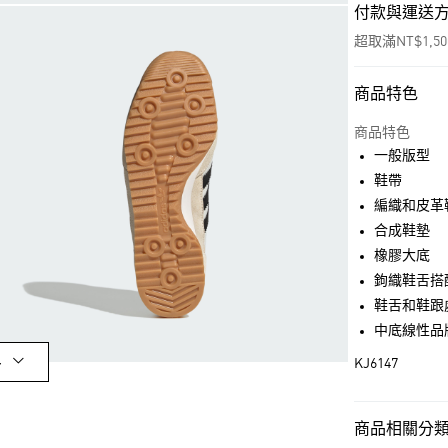
付款與運送
超取滿NT$1,5
商品特色
付款方式
信用卡一次付
商品特色
一般版型
超商取貨付款
鞋帶
LINE Pay
編織和皮革
合成鞋墊
街口支付
橡膠大底
鉤織鞋舌搭
鞋舌和鞋跟
運送方式
中底線性品
全家取貨付款
多
KJ6147
每筆NT$80，滿
付款後全家取
商品相關分類 
每筆NT$80，滿