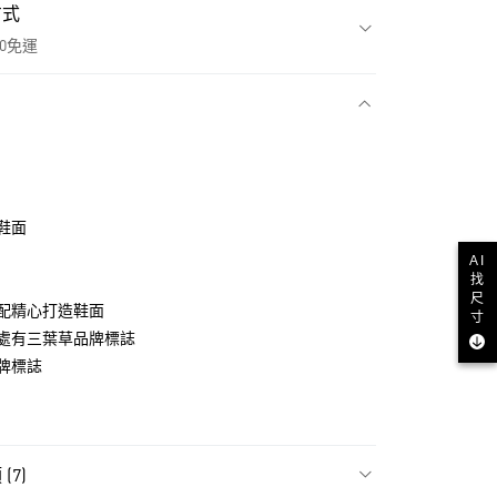
方式
00免運
款
鞋面
AI
找
尺
配精心打造鞋面
寸
處有三葉草品牌標誌
牌標誌
NT$1,500(含以上)免運費
貨
(7)
NT$1,500(含以上)免運費