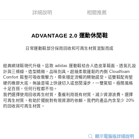
每筆NT$80，滿NT$1,500(含以上)免運費
詳細說明
相關推薦
宅配
每筆NT$80，滿NT$1,500(含以上)免運費
ADVANTAGE 2.0 運動休閒鞋
付款後門市自取
每筆NT$80，滿NT$1,500(含以上)免運費
日常運動鞋部分採用回收和可再生材質混製而成
經典網球鞋現代升級。這款 adidas 運動鞋結合人造皮革鞋面、透氣孔設
計與三條線，造型精緻，品味別具。超級柔軟蓬鬆的內側 Cloudfoam
Comfort 鞋墊可吸收衝擊力，帶來穩定流暢的騁馳感受。這雙鞋配有堅
硬的橡膠大底，無論是場上快速切入或悠閒漫步，一雙駕馭。極簡風格
十足百搭，任何行程都不怕。
我們選擇使用回收再生材質，重複利用既有材質，減少資源浪費。選擇
可再生材質，有助於擺脫對有限資源的依賴。我們的產品內含至少 20%
的回收與可再生材質。
顯示電腦版詳細說明