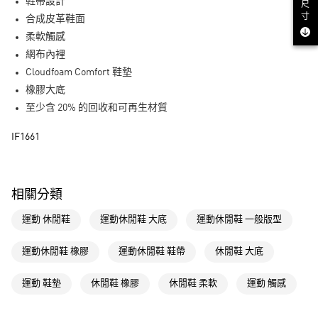
LINE Pay
鞋帶設計
尺
寸
合成皮革鞋面
街口支付
柔軟觸感
網布內裡
運送方式
Cloudfoam Comfort 鞋墊
全家取貨付款
橡膠大底
每筆NT$80，滿NT$1,500(含以上)免運費
至少含 20% 的回收和可再生材質
付款後全家取貨
IF1661
每筆NT$80，滿NT$1,500(含以上)免運費
萊爾富取貨付款
相關分類
每筆NT$80，滿NT$1,500(含以上)免運費
運動 休閒鞋
運動休閒鞋 大底
運動休閒鞋 一般版型
付款後萊爾富取貨
每筆NT$80，滿NT$1,500(含以上)免運費
運動休閒鞋 橡膠
運動休閒鞋 鞋帶
休閒鞋 大底
7-11取貨付款
運動 鞋墊
休閒鞋 橡膠
休閒鞋 柔軟
運動 觸感
每筆NT$80，滿NT$1,500(含以上)免運費
付款後7-11取貨