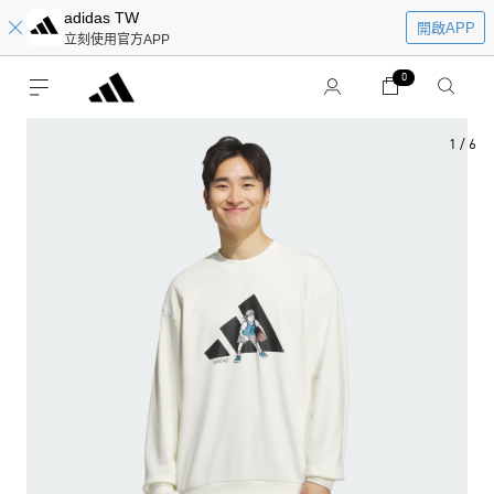
adidas TW
開啟APP
立刻使用官方APP
0
1
/
6