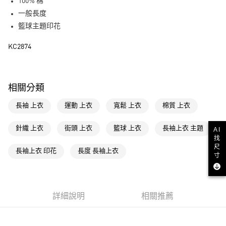
LINE Pay
100% 棉
一般長度
街口支付
籃球主題印花
運送方式
KC2874
全家取貨付款
每筆NT$80，滿NT$1,500(含以上)免運費
相關分類
付款後全家取貨
長袖 上衣
運動 上衣
寬鬆 上衣
棉質 上衣
每筆NT$80，滿NT$1,500(含以上)免運費
萊爾富取貨付款
針織 上衣
街頭 上衣
籃球 上衣
長袖上衣 主題
AI
找
每筆NT$80，滿NT$1,500(含以上)免運費
尺
長袖上衣 印花
長度 長袖上衣
寸
付款後萊爾富取貨
每筆NT$80，滿NT$1,500(含以上)免運費
7-11取貨付款
詳細說明
相關推薦
每筆NT$80，滿NT$1,500(含以上)免運費
付款後7-11取貨