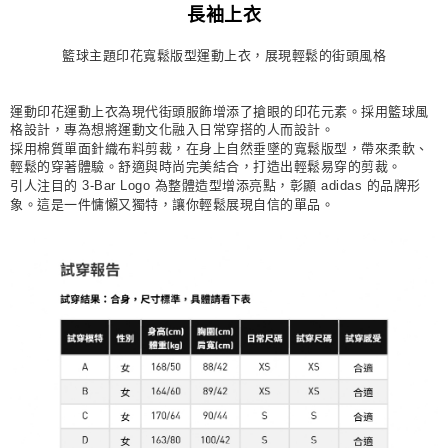
長袖上衣
每筆NT$80，滿NT$1,500(含以上)免運費
籃球主題印花寬鬆版型運動上衣，展現輕鬆的街頭風格
宅配
每筆NT$80，滿NT$1,500(含以上)免運費
運動印花運動上衣為現代街頭服飾增添了搶眼的印花元素。採用籃球風
付款後門市自取
格設計，專為想將運動文化融入日常穿搭的人而設計。
採用棉質單面針織布料剪裁，在身上自然垂墜的寬鬆版型，帶來柔軟、
每筆NT$80，滿NT$1,500(含以上)免運費
輕鬆的穿著體驗。舒適與時尚完美結合，打造出輕鬆易穿的剪裁。
引人注目的 3-Bar Logo 為整體造型增添亮點，彰顯 adidas 的品牌形
象。這是一件慵懶又獨特，讓你輕鬆展現自信的單品。