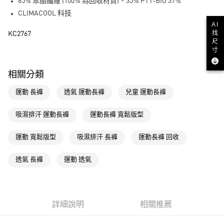
LINE Pay
65% 聚酯纖維 (100% 為回收材質)、35% PTT-BIO 37%
CLIMACOOL 科技
街口支付
AI
找
KC2767
尺
運送方式
寸
全家取貨付款
相關分類
每筆NT$80，滿NT$1,500(含以上)免運費
運動 長褲
透氣 運動長褲
兒童 運動長褲
付款後全家取貨
每筆NT$80，滿NT$1,500(含以上)免運費
吸濕排汗 運動長褲
運動長褲 寬鬆版型
萊爾富取貨付款
運動 寬鬆版型
吸濕排汗 長褲
運動長褲 回收
每筆NT$80，滿NT$1,500(含以上)免運費
付款後萊爾富取貨
透氣 長褲
運動 透氣
每筆NT$80，滿NT$1,500(含以上)免運費
7-11取貨付款
每筆NT$80，滿NT$1,500(含以上)免運費
詳細說明
相關推薦
付款後7-11取貨