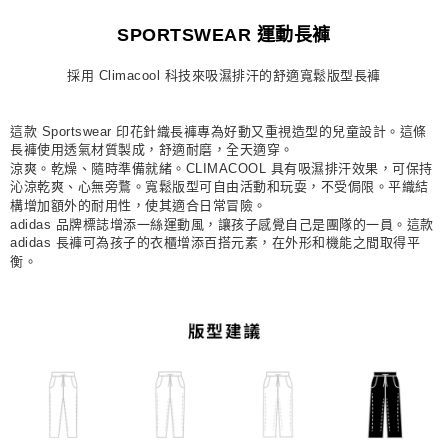
每筆NT$80，滿NT$1,500(含以上)免運費
SPORTSWEAR 運動長褲
宅配
採用 Climacool 科技來吸濕排汗的舒適寬鬆版型長褲
每筆NT$80，滿NT$1,500(含以上)免運費
付款後門市自取
這款 Sportswear 印花針織長褲專為好動又重視造型的兒童設計。這條
每筆NT$80，滿NT$1,500(含以上)免運費
長褲使用透氣材質製成，舒適耐磨，全天適穿。
涼爽。乾燥、隨時準備就緒。CLIMACOOL 具有吸濕排汗效果，可保持
沁涼乾爽、心無旁鶩。寬鬆版型可自由活動和玩耍，不受侷限。平織結
構增加額外的耐用性，使其適合日常冒險。
adidas 品牌標誌增添一絲運動風，讓孩子感覺自己是團隊的一員。這款
adidas 長褲可為孩子的衣櫃增添百搭元素，在外形和機能之間取得平
衡。