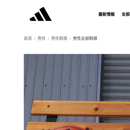
最新情報
全部
首頁
男性
男性鞋類
男性全部鞋類