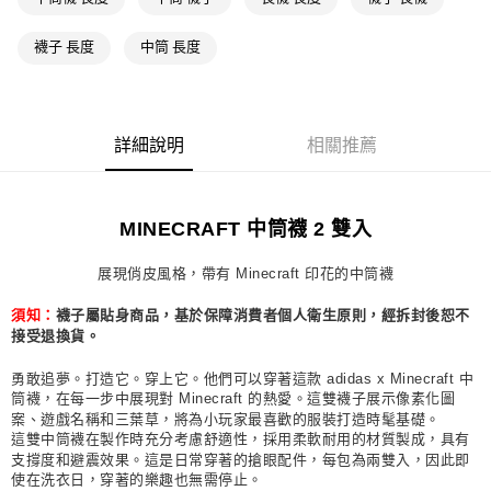
萊爾富取貨付款
襪子 長度
中筒 長度
每筆NT$80，滿NT$1,500(含以上)免運費
付款後萊爾富取貨
每筆NT$80，滿NT$1,500(含以上)免運費
詳細說明
相關推薦
7-11取貨付款
每筆NT$80，滿NT$1,500(含以上)免運費
MINECRAFT 中筒襪 2 雙入
付款後7-11取貨
每筆NT$80，滿NT$1,500(含以上)免運費
展現俏皮風格，帶有 Minecraft 印花的中筒襪
宅配
襪子屬貼身商品，基於保障消費者個人衛生原則，經拆封後恕不
須知：
每筆NT$80，滿NT$1,500(含以上)免運費
接受退換貨。
付款後門市自取
勇敢追夢。打造它。穿上它。他們可以穿著這款 adidas x Minecraft 中
筒襪，在每一步中展現對 Minecraft 的熱愛。這雙襪子展示像素化圖
每筆NT$80，滿NT$1,500(含以上)免運費
案、遊戲名稱和三葉草，將為小玩家最喜歡的服裝打造時髦基礎。
這雙中筒襪在製作時充分考慮舒適性，採用柔軟耐用的材質製成，具有
支撐度和避震效果。這是日常穿著的搶眼配件，每包為兩雙入，因此即
使在洗衣日，穿著的樂趣也無需停止。