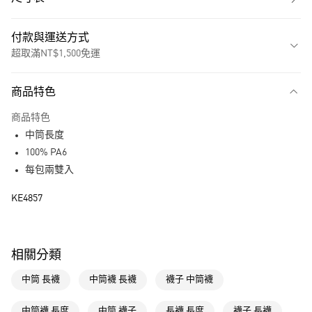
付款與運送方式
超取滿NT$1,500免運
付款方式
商品特色
信用卡一次付款
商品特色
超商取貨付款
中筒長度
LINE Pay
100% PA6
每包兩雙入
街口支付
KE4857
運送方式
全家取貨付款
相關分類
每筆NT$80，滿NT$1,500(含以上)免運費
中筒 長襪
中筒襪 長襪
襪子 中筒襪
付款後全家取貨
每筆NT$80，滿NT$1,500(含以上)免運費
中筒襪 長度
中筒 襪子
長襪 長度
襪子 長襪