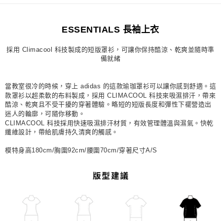
每筆NT$80，滿NT$1,500(含以上)免運費
ESSENTIALS 長袖上衣
宅配
每筆NT$80，滿NT$1,500(含以上)免運費
採用 Climacool 科技製成的短版罩衫，可讓你保持酷涼、乾爽並隨時準
備就緒
付款後門市自取
每筆NT$80，滿NT$1,500(含以上)免運費
當教室很冷的時候，穿上 adidas 的這款瑜珈罩衫可以讓你感到舒適。這
款罩衫以超柔軟的布料製成，採用 CLIMACOOL 科技來吸濕排汗，帶來
酷涼、乾爽且不受干擾的穿著體驗。略短的短版長度和彈性下襬營造出
迷人的輪廓，可隨你移動。
CLIMACOOL 科技採用快速吸濕排汗材質，有效管理體溫與濕氣。快乾
纖維設計，帶給肌膚持久清爽的觸感。
模特身高180cm/胸圍92cm/腰圍70cm/穿著尺寸A/S