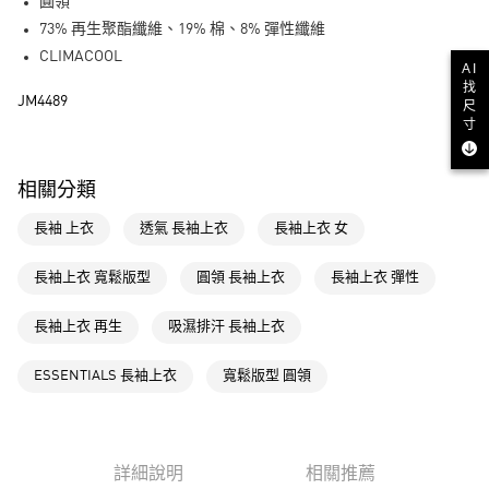
LINE Pay
圓領
73% 再生聚酯纖維、19% 棉、8% 彈性纖維
街口支付
CLIMACOOL
AI
找
運送方式
JM4489
尺
寸
全家取貨付款
每筆NT$80，滿NT$1,500(含以上)免運費
相關分類
付款後全家取貨
長袖 上衣
透氣 長袖上衣
長袖上衣 女
每筆NT$80，滿NT$1,500(含以上)免運費
萊爾富取貨付款
長袖上衣 寬鬆版型
圓領 長袖上衣
長袖上衣 彈性
每筆NT$80，滿NT$1,500(含以上)免運費
長袖上衣 再生
吸濕排汗 長袖上衣
付款後萊爾富取貨
每筆NT$80，滿NT$1,500(含以上)免運費
ESSENTIALS 長袖上衣
寬鬆版型 圓領
7-11取貨付款
每筆NT$80，滿NT$1,500(含以上)免運費
詳細說明
相關推薦
付款後7-11取貨