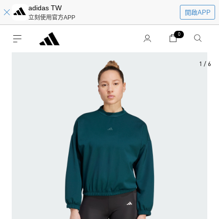
adidas TW
開啟APP
立刻使用官方APP
0
1
/
6