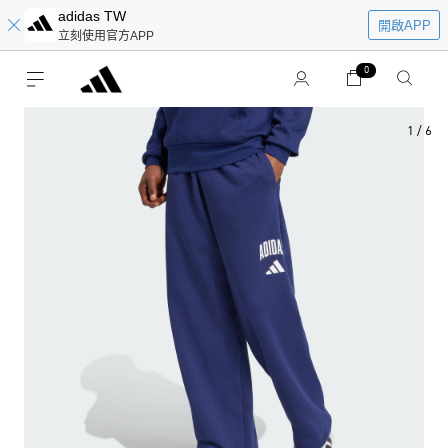
adidas TW
開啟APP
立刻使用官方APP
0
1
/
6