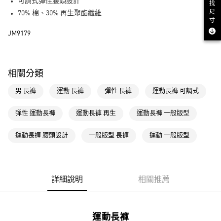
LINE Pay
可調式彈性腰頭設計
找
尺
70% 棉、30% 再生聚酯纖維
街口支付
寸
JM9179
運送方式
全家取貨付款
相關分類
每筆NT$80，滿NT$1,500(含以上)免運費
男 長褲
運動 長褲
彈性 長褲
運動長褲 可調式
付款後全家取貨
每筆NT$80，滿NT$1,500(含以上)免運費
彈性 運動長褲
運動長褲 再生
運動長褲 一般版型
萊爾富取貨付款
運動長褲 腰頭設計
一般版型 長褲
運動 一般版型
每筆NT$80，滿NT$1,500(含以上)免運費
付款後萊爾富取貨
每筆NT$80，滿NT$1,500(含以上)免運費
詳細說明
相關推薦
7-11取貨付款
每筆NT$80，滿NT$1,500(含以上)免運費
運動長褲
付款後7-11取貨