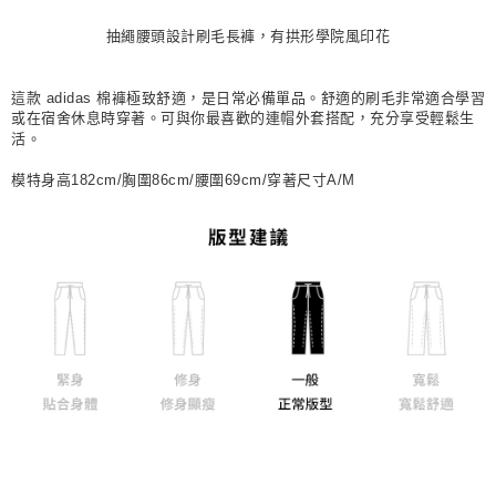
每筆NT$80，滿NT$1,500(含以上)免運費
抽繩腰頭設計刷毛長褲，有拱形學院風印花
宅配
每筆NT$80，滿NT$1,500(含以上)免運費
這款 adidas 棉褲極致舒適，是日常必備單品。舒適的刷毛非常適合學習
或在宿舍休息時穿著。可與你最喜歡的連帽外套搭配，充分享受輕鬆生
付款後門市自取
活。
每筆NT$80，滿NT$1,500(含以上)免運費
模特身高182cm/胸圍86cm/腰圍69cm/穿著尺寸A/M