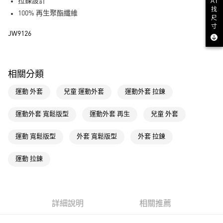
LINE Pay
拉鍊設計
AI
找
100% 再生聚酯纖維
尺
街口支付
寸
JW9126
運送方式
全家取貨付款
相關分類
每筆NT$80，滿NT$1,500(含以上)免運費
運動 外套
兒童 運動外套
運動外套 拉鍊
付款後全家取貨
每筆NT$80，滿NT$1,500(含以上)免運費
運動外套 寬鬆版型
運動外套 再生
兒童 外套
萊爾富取貨付款
運動 寬鬆版型
外套 寬鬆版型
外套 拉鍊
每筆NT$80，滿NT$1,500(含以上)免運費
付款後萊爾富取貨
運動 拉鍊
每筆NT$80，滿NT$1,500(含以上)免運費
7-11取貨付款
每筆NT$80，滿NT$1,500(含以上)免運費
詳細說明
相關推薦
付款後7-11取貨