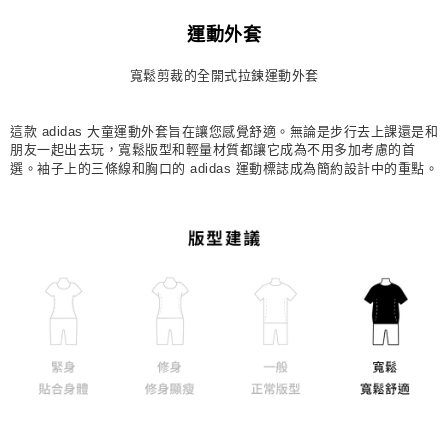
每筆NT$80，滿NT$1,500(含以上)免運費
運動外套
宅配
寬鬆剪裁的全開式拉鍊運動外套
每筆NT$80，滿NT$1,500(含以上)免運費
付款後門市自取
這款 adidas 大童運動外套旨在讓您感覺舒適。無論是步行去上課還是和
每筆NT$80，滿NT$1,500(含以上)免運費
朋友一起出去玩，寬鬆版型和輕量材質都讓它成為不用多加考慮的首
選。袖子上的三條線和胸口的 adidas 運動標誌成為簡約設計中的重點。