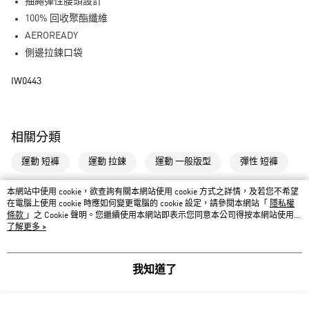
LINE Pay
抽繩彈性腰頭設計
100% 回收聚酯纖維
街口支付
AEROREADY
側邊拉鍊口袋
運送方式
IW0443
全家取貨付款
每筆NT$80，滿NT$1,500(含以上)免運費
付款後全家取貨
相關分類
每筆NT$80，滿NT$1,500(含以上)免運費
運動 短褲
運動 拉鍊
運動 一般版型
彈性 短褲
萊爾富取貨付款
每筆NT$80，滿NT$1,500(含以上)免運費
本網站中使用 cookie，欲查詢有關本網站使用 cookie 方式之詳情，及若您不希望
運動 彈性
運動 口袋
彈性 腰頭設計
足球 短褲
在電腦上使用 cookie 時應如何變更電腦的 cookie 設定，請參閱本網站「
隱私權
條款
付款後萊爾富取貨
」之 Cookie 聲明。您繼續使用本網站即表示您同意本公司得按本網站使用條
一般版型 彈性
拉鍊 短褲
款之 Cookie 聲明使用 cookie。
了解更多 >
每筆NT$80，滿NT$1,500(含以上)免運費
7-11取貨付款
我知道了
每筆NT$80，滿NT$1,500(含以上)免運費
詳細說明
相關推薦
付款後7-11取貨