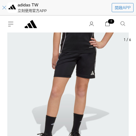
adidas TW
開啟APP
立刻使用官方APP
0
1
/
6