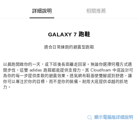
每筆NT$80，滿NT$1,500(含以上)免運費
詳細說明
相關推薦
宅配
每筆NT$80，滿NT$1,500(含以上)免運費
GALAXY 7 跑鞋
付款後門市自取
每筆NT$80，滿NT$1,500(含以上)免運費
適合日常練跑的避震型跑鞋
以晨跑開啟你的一天，或下班後長距離走回家。無論你選擇何種方式邁
開步伐，這雙 adidas 跑鞋都能提供支撐力，其 Cloudfoam 中底設計可
為你的每一步提供柔軟的避震效果。透氣網布鞋面使雙腳感到舒適，讓
你可以專注於你的目標，而不是你的裝備。耐用大底提供卓越的抓地
力。
顯示電腦版詳細說明