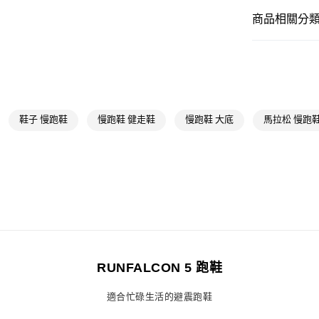
付款後全家取
商品相關分類 
每筆NT$80，滿
男性
男性鞋
萊爾富取貨付
每筆NT$80，滿
OUTLET
男性
男性鞋
付款後萊爾富
每筆NT$80，滿
女性
女性鞋
鞋子 慢跑鞋
慢跑鞋 健走鞋
慢跑鞋 大底
馬拉松 慢跑
運動
跑步
7-11取貨付款
每筆NT$80，滿
女性
女性鞋
付款後7-11取
運動
跑步
每筆NT$80，滿
最新活動
爸
宅配
最新活動
爸
每筆NT$80，滿
RUNFALCON 5 跑鞋
付款後門市自
適合忙碌生活的避震跑鞋
每筆NT$80，滿