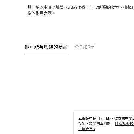
想開始跑步嗎？這雙 adidas 跑鞋正是你所需的動力。這
損的耐用大底。
你可能有興趣的商品
全站排行
本網站中使用 cookie，欲查詢有關本
設定，請參閱本網站「
隱私權條款
用 cookie。
了解更多 >