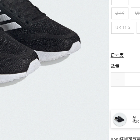
UK 9
UK
UK 11.5
尺寸表
數量
AI
找尺
App 結帳可