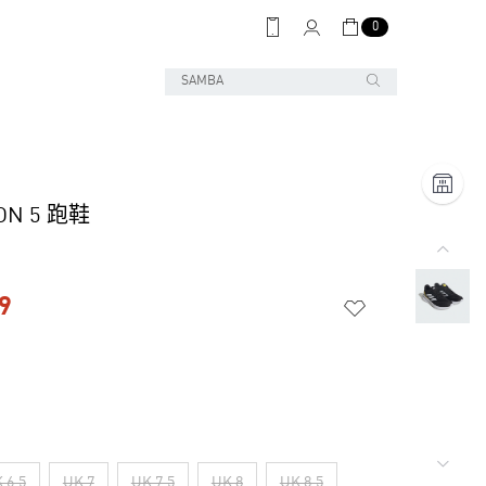
0
ON 5 跑鞋
9
 6.5
UK 7
UK 7.5
UK 8
UK 8.5