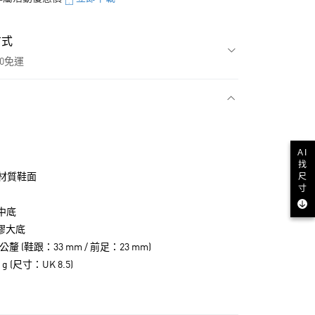
方式
00免運
款
AI
找
尺
材質鞋面
寸
 中底
橡膠大底
公釐 (鞋跟：33 mm / 前足：23 mm)
g (尺寸：UK 8.5)
NT$1,500(含以上)免運費