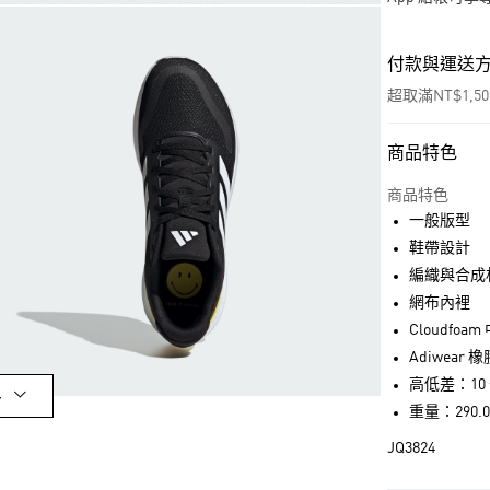
付款與運送
超取滿NT$1,5
商品特色
付款方式
信用卡一次付
商品特色
一般版型
超商取貨付款
鞋帶設計
LINE Pay
編織與合成
網布內裡
街口支付
Cloudfoam
Adiwear 
高低差：10 
運送方式
多
重量：290.0 
全家取貨付款
JQ3824
每筆NT$80，滿